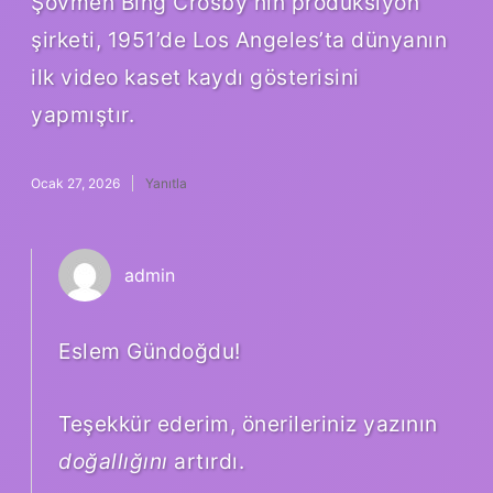
Şovmen Bing Crosby’nin prodüksiyon
şirketi, 1951’de Los Angeles’ta dünyanın
ilk video kaset kaydı gösterisini
yapmıştır.
Ocak 27, 2026
Yanıtla
admin
Eslem Gündoğdu!
Teşekkür ederim, önerileriniz yazının
doğallığını
artırdı.