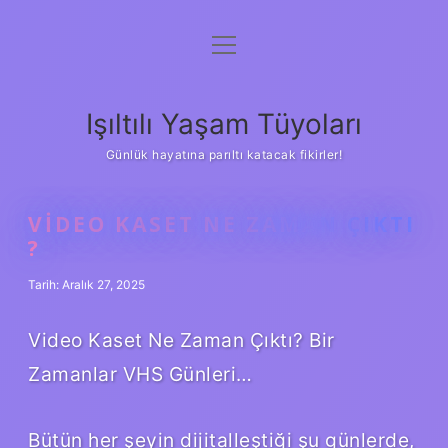
menüyü
Anasayfa
aç
Gizlilik Politikası
Işıltılı Yaşam Tüyoları
Yasal Uyarı
Günlük hayatına parıltı katacak fikirler!
Hakkımızda
VIDEO KASET NE ZAMAN ÇIKTI
?
Tarih: Aralık 27, 2025
Video Kaset Ne Zaman Çıktı? Bir
Zamanlar VHS Günleri…
Bütün her şeyin dijitalleştiği şu günlerde,