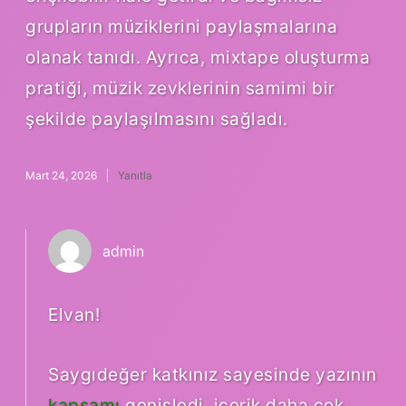
grupların müziklerini paylaşmalarına
olanak tanıdı. Ayrıca, mixtape oluşturma
pratiği, müzik zevklerinin samimi bir
şekilde paylaşılmasını sağladı.
Mart 24, 2026
Yanıtla
admin
Elvan!
Saygıdeğer katkınız sayesinde yazının
kapsamı
genişledi, içerik daha
çok