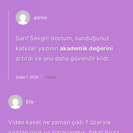
admin
Sarı! Sevgili dostum, sunduğunuz
katkılar yazının
akademik değerini
artırdı ve onu daha
güvenilir
kıldı.
Şubat 1, 2026
Yanıtla
Efe
Video kaset ne zaman çıktı ? üzerine
yazılan giriş iyi toparlanmış, fakat biraz