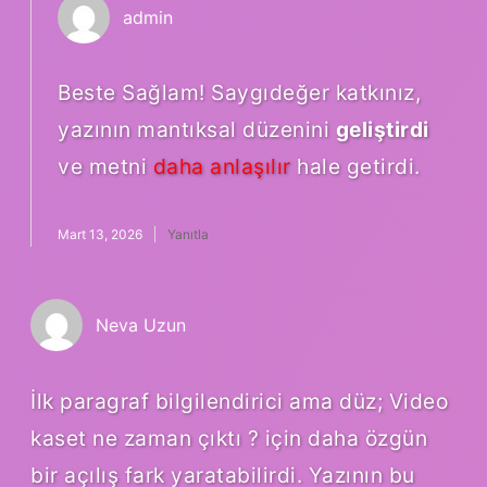
admin
Beste Sağlam! Saygıdeğer katkınız,
yazının mantıksal düzenini
geliştirdi
ve metni
daha anlaşılır
hale getirdi.
Mart 13, 2026
Yanıtla
Neva Uzun
İlk paragraf bilgilendirici ama düz; Video
kaset ne zaman çıktı ? için daha özgün
bir açılış fark yaratabilirdi. Yazının bu