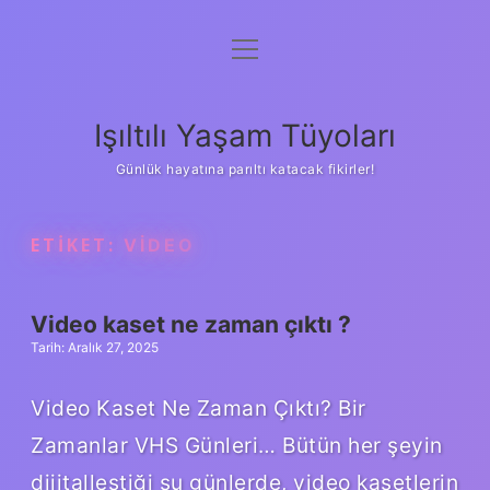
menüyü
Anasayfa
aç
Gizlilik Politikası
Işıltılı Yaşam Tüyoları
Yasal Uyarı
Günlük hayatına parıltı katacak fikirler!
Hakkımızda
ETIKET:
VIDEO
Video kaset ne zaman çıktı ?
Tarih: Aralık 27, 2025
Video Kaset Ne Zaman Çıktı? Bir
Zamanlar VHS Günleri… Bütün her şeyin
dijitalleştiği şu günlerde, video kasetlerin