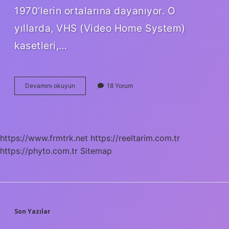
1970’lerin ortalarına dayanıyor. O
yıllarda, VHS (Video Home System)
kasetleri,…
Video
Devamını okuyun
18 Yorum
kaset
ne
zaman
çıktı
?
https://www.frmtrk.net
https://reeltarim.com.tr
https://phyto.com.tr
Sitemap
SIDEBAR
Son Yazılar