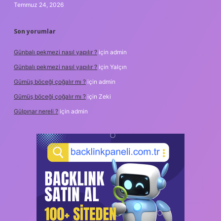
Temmuz 24, 2026
Son yorumlar
Günbalı pekmezi nasıl yapılır ?
için
admin
Günbalı pekmezi nasıl yapılır ?
için
Yalçın
Gümüş böceği çoğalır mı ?
için
admin
Gümüş böceği çoğalır mı ?
için
Zeki
Gülpınar nereli ?
için
admin