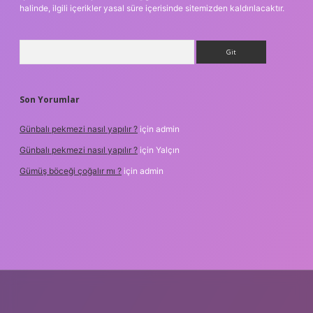
halinde, ilgili içerikler yasal süre içerisinde sitemizden kaldırılacaktır.
Arama
Son Yorumlar
Günbalı pekmezi nasıl yapılır ?
için
admin
Günbalı pekmezi nasıl yapılır ?
için
Yalçın
Gümüş böceği çoğalır mı ?
için
admin
texper