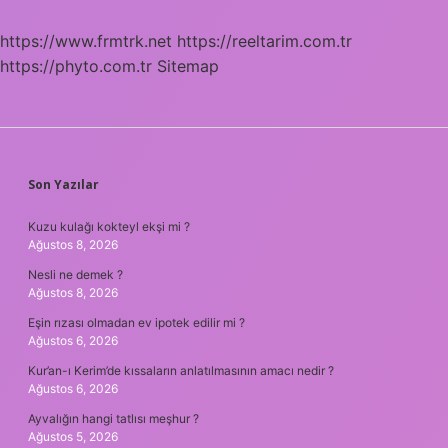
https://www.frmtrk.net
https://reeltarim.com.tr
https://phyto.com.tr
Sitemap
SIDEBAR
Son Yazılar
Kuzu kulağı kokteyl ekşi mi ?
Ağustos 8, 2026
Nesli ne demek ?
Ağustos 8, 2026
Eşin rızası olmadan ev ipotek edilir mi ?
Ağustos 6, 2026
Kur’an-ı Kerim’de kıssaların anlatılmasının amacı nedir ?
Ağustos 6, 2026
Ayvalığın hangi tatlısı meşhur ?
Ağustos 5, 2026