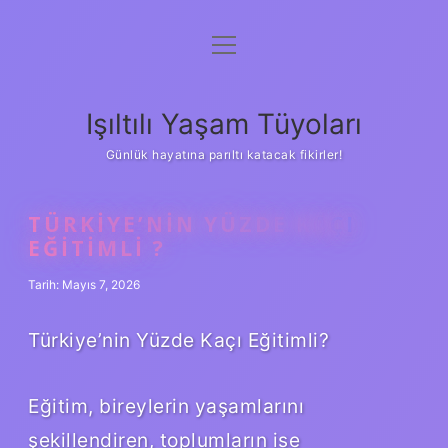
menüyü
Anasayfa
aç
Gizlilik Politikası
Işıltılı Yaşam Tüyoları
Yasal Uyarı
Günlük hayatına parıltı katacak fikirler!
Hakkımızda
TÜRKIYE’NIN YÜZDE KAÇI
EĞITIMLI ?
Tarih: Mayıs 7, 2026
Türkiye’nin Yüzde Kaçı Eğitimli?
Eğitim, bireylerin yaşamlarını
şekillendiren, toplumların ise