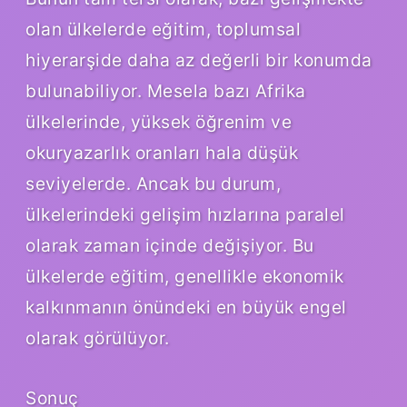
olan ülkelerde eğitim, toplumsal
hiyerarşide daha az değerli bir konumda
bulunabiliyor. Mesela bazı Afrika
ülkelerinde, yüksek öğrenim ve
okuryazarlık oranları hala düşük
seviyelerde. Ancak bu durum,
ülkelerindeki gelişim hızlarına paralel
olarak zaman içinde değişiyor. Bu
ülkelerde eğitim, genellikle ekonomik
kalkınmanın önündeki en büyük engel
olarak görülüyor.
Sonuç