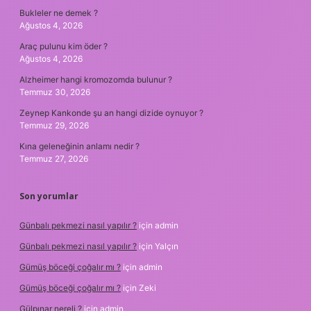
Bukleler ne demek ?
Ağustos 4, 2026
Araç pulunu kim öder ?
Ağustos 4, 2026
Alzheimer hangi kromozomda bulunur ?
Temmuz 30, 2026
Zeynep Kankonde şu an hangi dizide oynuyor ?
Temmuz 29, 2026
Kına geleneğinin anlamı nedir ?
Temmuz 27, 2026
Son yorumlar
Günbalı pekmezi nasıl yapılır ?
için
admin
Günbalı pekmezi nasıl yapılır ?
için
Yalçın
Gümüş böceği çoğalır mı ?
için
admin
Gümüş böceği çoğalır mı ?
için
Zeki
Gülpınar nereli ?
için
admin