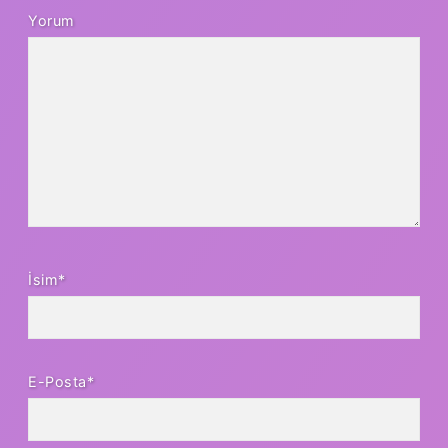
Yorum
İsim*
E-Posta*