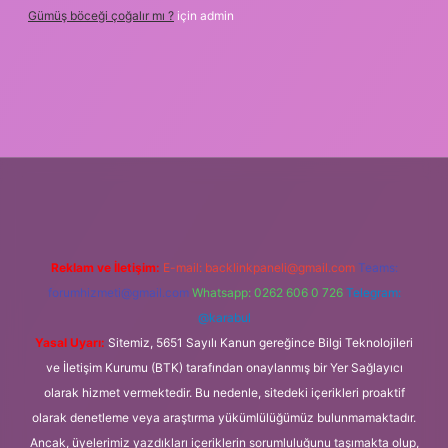
Gümüş böceği çoğalır mı ?
için
admin
betexper
Reklam ve İletişim:
E-mail:
backlinkpaneli@gmail.com
Teams:
forumhizmeti@gmail.com
Whatsapp: 0262 606 0 726
Telegram:
@karabul
Yasal Uyarı:
Sitemiz, 5651 Sayılı Kanun gereğince Bilgi Teknolojileri
ve İletişim Kurumu (BTK) tarafından onaylanmış bir Yer Sağlayıcı
olarak hizmet vermektedir. Bu nedenle, sitedeki içerikleri proaktif
olarak denetleme veya araştırma yükümlülüğümüz bulunmamaktadır.
Ancak, üyelerimiz yazdıkları içeriklerin sorumluluğunu taşımakta olup,