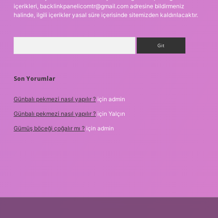
içerikleri,
backlinkpanelicomtr@gmail.com
adresine bildirmeniz
halinde, ilgili içerikler yasal süre içerisinde sitemizden kaldırılacaktır.
Arama
Son Yorumlar
Günbalı pekmezi nasıl yapılır ?
için
admin
Günbalı pekmezi nasıl yapılır ?
için
Yalçın
Gümüş böceği çoğalır mı ?
için
admin
r