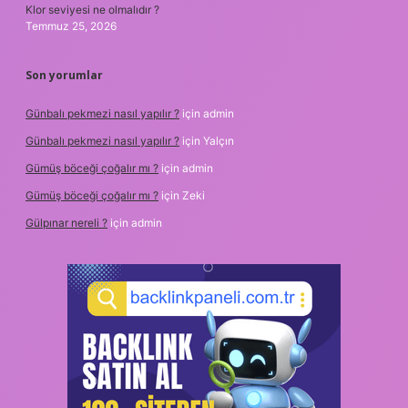
Klor seviyesi ne olmalıdır ?
Temmuz 25, 2026
Son yorumlar
Günbalı pekmezi nasıl yapılır ?
için
admin
Günbalı pekmezi nasıl yapılır ?
için
Yalçın
Gümüş böceği çoğalır mı ?
için
admin
Gümüş böceği çoğalır mı ?
için
Zeki
Gülpınar nereli ?
için
admin