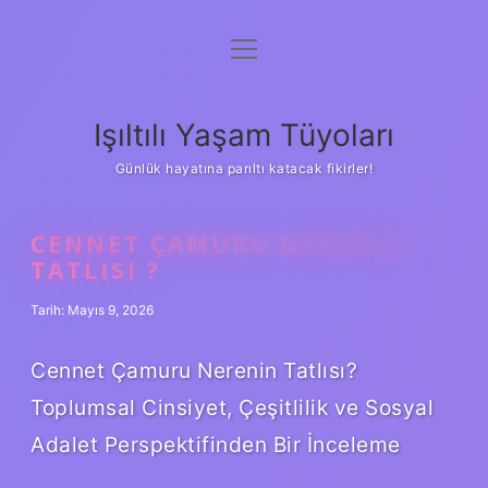
menüyü
Anasayfa
aç
Gizlilik Politikası
Işıltılı Yaşam Tüyoları
Yasal Uyarı
Günlük hayatına parıltı katacak fikirler!
Hakkımızda
CENNET ÇAMURU NERENIN
TATLISI ?
Tarih: Mayıs 9, 2026
Cennet Çamuru Nerenin Tatlısı?
Toplumsal Cinsiyet, Çeşitlilik ve Sosyal
Adalet Perspektifinden Bir İnceleme