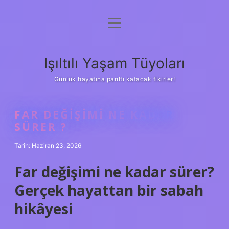
menüyü
Anasayfa
aç
Gizlilik Politikası
Işıltılı Yaşam Tüyoları
Yasal Uyarı
Günlük hayatına parıltı katacak fikirler!
Hakkımızda
FAR DEĞIŞIMI NE KADAR
SÜRER ?
Tarih: Haziran 23, 2026
Far değişimi ne kadar sürer?
Gerçek hayattan bir sabah
hikâyesi