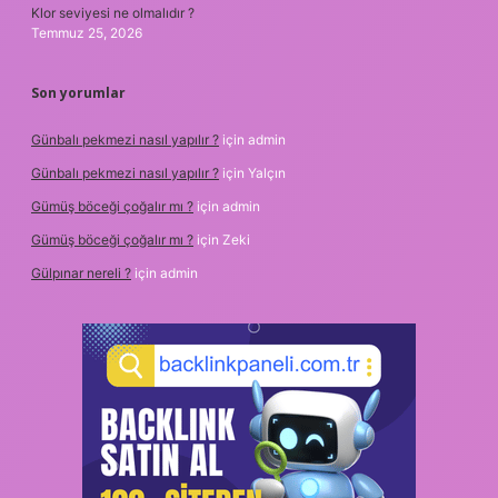
Klor seviyesi ne olmalıdır ?
Temmuz 25, 2026
Son yorumlar
Günbalı pekmezi nasıl yapılır ?
için
admin
Günbalı pekmezi nasıl yapılır ?
için
Yalçın
Gümüş böceği çoğalır mı ?
için
admin
Gümüş böceği çoğalır mı ?
için
Zeki
Gülpınar nereli ?
için
admin