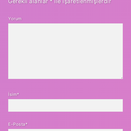
Gerekli alanlar
*
ile işaretlenmişlerdir
Yorum
İsim*
E-Posta*