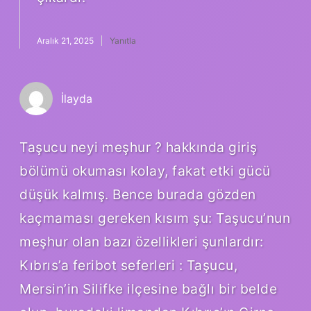
Aralık 21, 2025
Yanıtla
İlayda
Taşucu neyi meşhur ? hakkında giriş
bölümü okuması kolay, fakat etki gücü
düşük kalmış. Bence burada gözden
kaçmaması gereken kısım şu: Taşucu’nun
meşhur olan bazı özellikleri şunlardır:
Kıbrıs’a feribot seferleri : Taşucu,
Mersin’in Silifke ilçesine bağlı bir belde