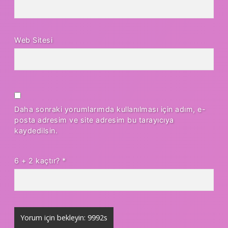
Web Sitesi
Daha sonraki yorumlarımda kullanılması için adım, e-
posta adresim ve site adresim bu tarayıcıya
kaydedilsin.
6 + 2 kaçtır?
*