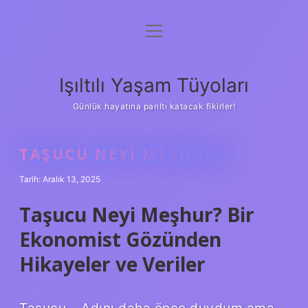
menüyü
Anasayfa
aç
Gizlilik Politikası
Işıltılı Yaşam Tüyoları
Yasal Uyarı
Günlük hayatına parıltı katacak fikirler!
Hakkımızda
TAŞUCU NEYI MEŞHUR ?
Tarih: Aralık 13, 2025
Taşucu Neyi Meşhur? Bir
Ekonomist Gözünden
Hikayeler ve Veriler
Taşucu… Adını daha önce duydum ama