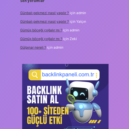
Son yorumlar
Günbalı pekmezi nasıl yapılır ?
için
admin
Günbalı pekmezi nasıl yapılır ?
için
Yalçın
Gümüş böceği çoğalır mı ?
için
admin
Gümüş böceği çoğalır mı ?
için
Zeki
Gülpınar nereli ?
için
admin