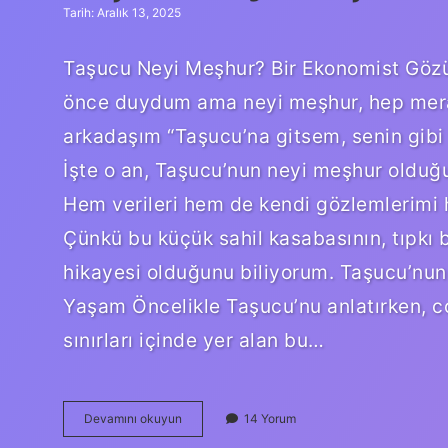
Tarih: Aralık 13, 2025
Taşucu Neyi Meşhur? Bir Ekonomist Gözü
önce duydum ama neyi meşhur, hep merak 
arkadaşım “Taşucu’na gitsem, senin gibi
İşte o an, Taşucu’nun neyi meşhur olduğ
Hem verileri hem de kendi gözlemlerimi 
Çünkü bu küçük sahil kasabasının, tıpkı b
hikayesi olduğunu biliyorum. Taşucu’nun 
Yaşam Öncelikle Taşucu’nu anlatırken, c
sınırları içinde yer alan bu…
Taşucu
Devamını okuyun
14 Yorum
neyi