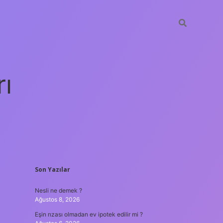
rı
SIDEBAR
Son Yazılar
betexper
Nesli ne demek ?
Ağustos 8, 2026
Eşin rızası olmadan ev ipotek edilir mi ?