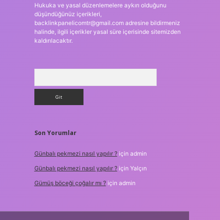
Hukuka ve yasal düzenlemelere aykırı olduğunu
düşündüğünüz içerikleri,
backlinkpanelicomtr@gmail.com
adresine bildirmeniz
halinde, ilgili içerikler yasal süre içerisinde sitemizden
kaldırılacaktır.
Arama
Son Yorumlar
Günbalı pekmezi nasıl yapılır ?
için
admin
Günbalı pekmezi nasıl yapılır ?
için
Yalçın
Gümüş böceği çoğalır mı ?
için
admin