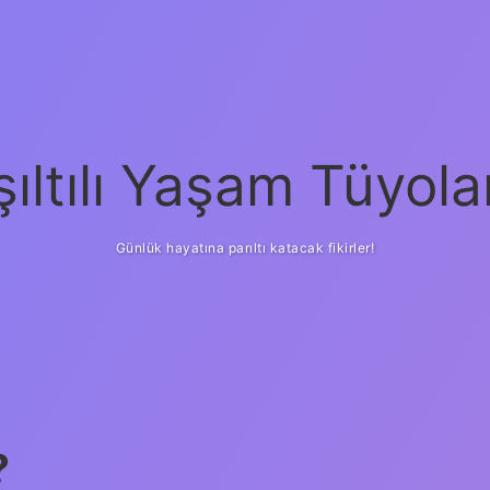
şıltılı Yaşam Tüyola
Günlük hayatına parıltı katacak fikirler!
?