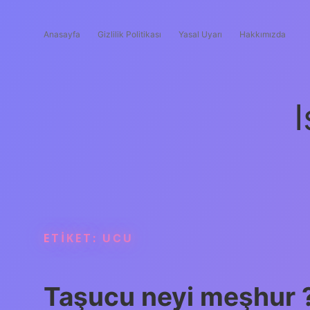
Anasayfa
Gizlilik Politikası
Yasal Uyarı
Hakkımızda
I
ETIKET:
UCU
Taşucu neyi meşhur 