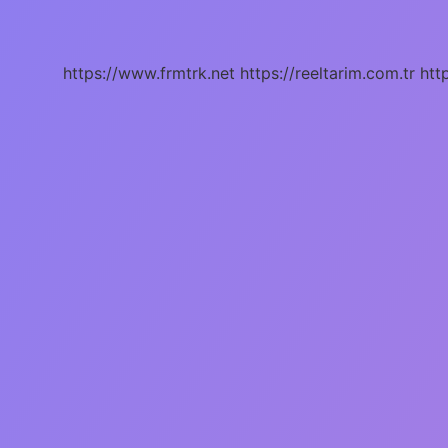
meşhur
?
https://www.frmtrk.net
https://reeltarim.com.tr
htt