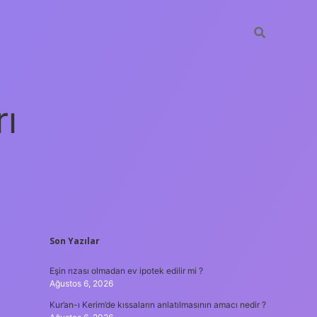
rı
SIDEBAR
Son Yazılar
betexper
Eşin rızası olmadan ev ipotek edilir mi ?
Ağustos 6, 2026
Kur’an-ı Kerim’de kıssaların anlatılmasının amacı nedir ?