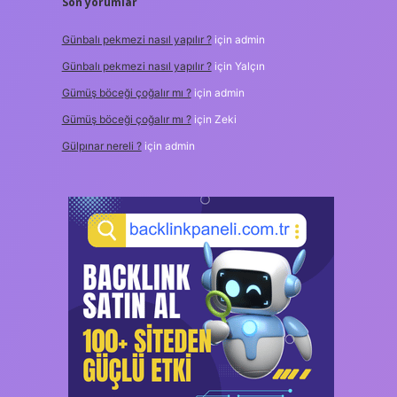
Son yorumlar
Günbalı pekmezi nasıl yapılır ?
için
admin
Günbalı pekmezi nasıl yapılır ?
için
Yalçın
Gümüş böceği çoğalır mı ?
için
admin
Gümüş böceği çoğalır mı ?
için
Zeki
Gülpınar nereli ?
için
admin