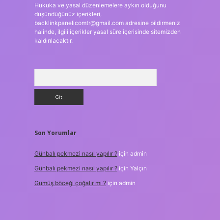
Hukuka ve yasal düzenlemelere aykırı olduğunu
düşündüğünüz içerikleri,
backlinkpanelicomtr@gmail.com
adresine bildirmeniz
halinde, ilgili içerikler yasal süre içerisinde sitemizden
kaldırılacaktır.
Arama
Son Yorumlar
Günbalı pekmezi nasıl yapılır ?
için
admin
Günbalı pekmezi nasıl yapılır ?
için
Yalçın
Gümüş böceği çoğalır mı ?
için
admin