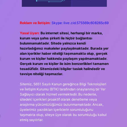
Reklam ve İletişim:
Skype: live:.cid.575569c608265c69
Yasal Uyarı:
Bu internet sitesi, herhangi bir marka,
kurum veya şahıs şirketi ile hiçbir bağlantısı
bulunmamaktadır. Sitede yalnızca kendi
hazırladığımız makaleler paylaşılmaktadır. Burada yer
alan içerikler haber niteliği taşımamakta olup, gerçek
i
kurum ve kişiler hakkında paylaşım yapılmamaktadır.
Gerçek kurum ve kişiler ile isim benzerlikleri tamamen
tesadüfidir. Sitemizdeki bilgiler taslak halindedir ve
tavsiye niteliği taşımazlar.
Sitemiz, 5651 Sayılı Kanun gereğince Bilgi Teknolojileri
ve İletişim Kurumu (BTK) tarafından onaylanmış bir Yer
Sağlayıcı olarak hizmet vermektedir. Bu nedenle,
sitedeki içerikleri proaktif olarak denetleme veya
araştırma yükümlülüğümüz bulunmamaktadır. Ancak,
üyelerimiz yazdıkları içeriklerin sorumluluğunu
e
taşımakta olup, siteye üye olarak bu sorumluluğu kabul
etmiş sayılırlar.