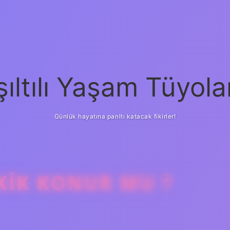
şıltılı Yaşam Tüyola
Günlük hayatına parıltı katacak fikirler!
EKIK KONUR MU ?