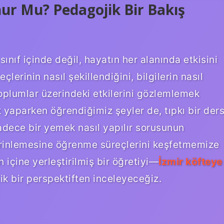
ur Mu? Pedagojik Bir Bakış
ınıf içinde değil, hayatın her alanında etkisini
çlerinin nasıl şekillendiğini, bilgilerin nasıl
 toplumlar üzerindeki etkilerini gözlemlemek
yaparken öğrendiğimiz şeyler de, tıpkı bir der
 sadece bir yemek nasıl yapılır sorusunun
rinlemesine öğrenme süreçlerini keşfetmemize
n içine yerleştirilmiş bir öğretiyi—
İzmir köfteye
 bir perspektiften inceleyeceğiz.