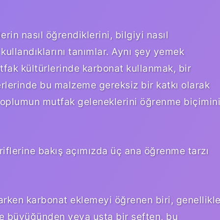
in nasıl öğrendiklerini, bilgiyi nasıl
e kullandıklarını tanımlar. Aynı şey yemek
tfak kültürlerinde karbonat kullanmak, bir
ğerlerinde bu malzeme gereksiz bir katkı olarak
ya toplumun mutfak geleneklerini öğrenme biçimin
riflerine bakış açımızda üç ana öğrenme tarzı
rken karbonat eklemeyi öğrenen biri, genellikl
le büyüğünden veya usta bir şeften, bu