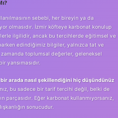
Mı?
llanılmasının sebebi, her bireyin ya da
iyor olmasıdır. İzmir köfteye karbonat konulup
lerle ilgilidir, ancak bu tercihlerde eğitimsel ve
arken edindiğimiz bilgiler, yalnızca tat ve
ynı zamanda toplumsal değerler, geleneksel
bir yansımasıdır.
n bir arada nasıl şekillendiğini hiç düşündünüz
z, bu sadece bir tarif tercihi değil, belki de
sın parçasıdır. Eğer karbonat kullanmıyorsanız,
lışkanlığın sonucudur.