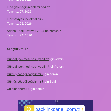
Kına geleneğinin anlamı nedir ?
Temmuz 27, 2026
Klor seviyesi ne olmalıdır ?
Temmuz 25, 2026
Adana Rock Festivali 2024 ne zaman ?
Temmuz 24, 2026
Son yorumlar
Günbalı pekmezi nasıl yapılır ?
için
admin
Günbalı pekmezi nasıl yapılır ?
için
Yalçın
Gümüş böceği çoğalır mı ?
için
admin
Gümüş böceği çoğalır mı ?
için
Zeki
Gülpınar nereli ?
için
admin