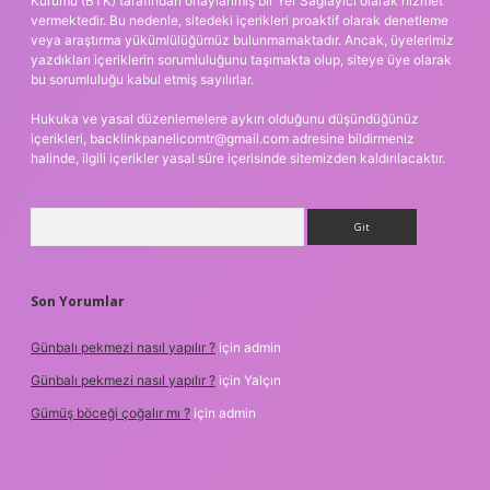
Kurumu (BTK) tarafından onaylanmış bir Yer Sağlayıcı olarak hizmet
vermektedir. Bu nedenle, sitedeki içerikleri proaktif olarak denetleme
veya araştırma yükümlülüğümüz bulunmamaktadır. Ancak, üyelerimiz
yazdıkları içeriklerin sorumluluğunu taşımakta olup, siteye üye olarak
bu sorumluluğu kabul etmiş sayılırlar.
Hukuka ve yasal düzenlemelere aykırı olduğunu düşündüğünüz
içerikleri,
backlinkpanelicomtr@gmail.com
adresine bildirmeniz
halinde, ilgili içerikler yasal süre içerisinde sitemizden kaldırılacaktır.
Arama
Son Yorumlar
Günbalı pekmezi nasıl yapılır ?
için
admin
Günbalı pekmezi nasıl yapılır ?
için
Yalçın
Gümüş böceği çoğalır mı ?
için
admin