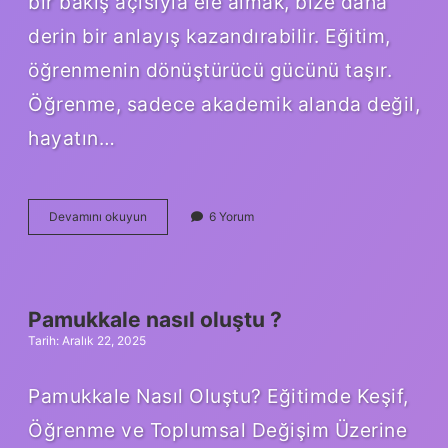
bir bakış açısıyla ele almak, bize daha
derin bir anlayış kazandırabilir. Eğitim,
öğrenmenin dönüştürücü gücünü taşır.
Öğrenme, sadece akademik alanda değil,
hayatın…
Bisiklet
Devamını okuyun
6 Yorum
ile
basen
erir
mi
?
Pamukkale nasıl oluştu ?
Tarih: Aralık 22, 2025
Pamukkale Nasıl Oluştu? Eğitimde Keşif,
Öğrenme ve Toplumsal Değişim Üzerine