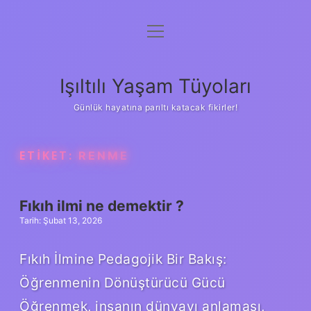
menüyü
Anasayfa
aç
Gizlilik Politikası
Işıltılı Yaşam Tüyoları
Yasal Uyarı
Günlük hayatına parıltı katacak fikirler!
Hakkımızda
ETIKET:
RENME
Fıkıh ilmi ne demektir ?
Tarih: Şubat 13, 2026
Fıkıh İlmine Pedagojik Bir Bakış:
Öğrenmenin Dönüştürücü Gücü
Öğrenmek, insanın dünyayı anlaması,