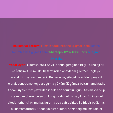
r
Reklam ve İletişim:
E-mail:
backlinkpaneli@gmail.com
Teams:
forumhizmeti@gmail.com
Whatsapp: 0262 606 0 726
Telegram:
@karabul
Yasal Uyarı:
Sitemiz, 5651 Sayılı Kanun gereğince Bilgi Teknolojileri
ve İletişim Kurumu (BTK) tarafından onaylanmış bir Yer Sağlayıcı
olarak hizmet vermektedir. Bu nedenle, sitedeki içerikleri proaktif
olarak denetleme veya araştırma yükümlülüğümüz bulunmamaktadır.
Ancak, üyelerimiz yazdıkları içeriklerin sorumluluğunu taşımakta olup,
siteye üye olarak bu sorumluluğu kabul etmiş sayılırlar. Bu internet
sitesi, herhangi bir marka, kurum veya şahıs şirketi ile hiçbir bağlantısı
bulunmamaktadır. Sitede yalnızca kendi hazırladığımız makaleler