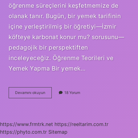
öğrenme süreçlerini keşfetmemize de
olanak tanır. Bugün, bir yemek tarifinin
içine yerleştirilmiş bir öğretiyi—İzmir
köfteye karbonat konur mu? sorusunu—
pedagojik bir perspektiften
inceleyeceğiz. Öğrenme Teorileri ve
Yemek Yapma Bir yemek…
Izmir
Devamını okuyun
18 Yorum
köfteye
kekik
konur
mu
?
https://www.frmtrk.net
https://reeltarim.com.tr
https://phyto.com.tr
Sitemap