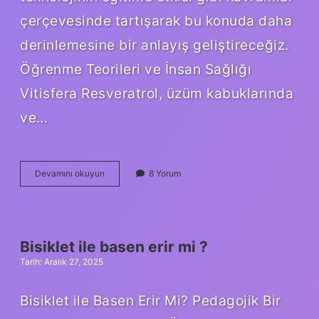
çerçevesinde tartışarak bu konuda daha
derinlemesine bir anlayış geliştireceğiz.
Öğrenme Teorileri ve İnsan Sağlığı
Vitisfera Resveratrol, üzüm kabuklarında
ve…
Vitisfera
Devamını okuyun
8 Yorum
resveratrol
ne
işe
yarar
?
Bisiklet ile basen erir mi ?
Tarih: Aralık 27, 2025
Bisiklet ile Basen Erir Mi? Pedagojik Bir