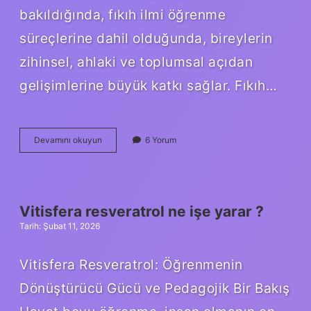
bakıldığında, fıkıh ilmi öğrenme
süreçlerine dahil olduğunda, bireylerin
zihinsel, ahlaki ve toplumsal açıdan
gelişimlerine büyük katkı sağlar. Fıkıh…
Fıkıh
Devamını okuyun
6 Yorum
ilmi
ne
demektir
?
Vitisfera resveratrol ne işe yarar ?
Tarih: Şubat 11, 2026
Vitisfera Resveratrol: Öğrenmenin
Dönüştürücü Gücü ve Pedagojik Bir Bakış