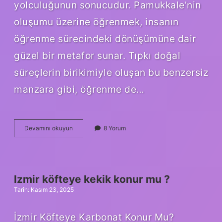
yolculuğunun sonucudur. Pamukkale’nin
oluşumu üzerine öğrenmek, insanın
öğrenme sürecindeki dönüşümüne dair
güzel bir metafor sunar. Tıpkı doğal
süreçlerin birikimiyle oluşan bu benzersiz
manzara gibi, öğrenme de…
Pamukkale
Devamını okuyun
8 Yorum
nasıl
oluştu
?
Izmir köfteye kekik konur mu ?
Tarih: Kasım 23, 2025
İzmir Köfteye Karbonat Konur Mu?