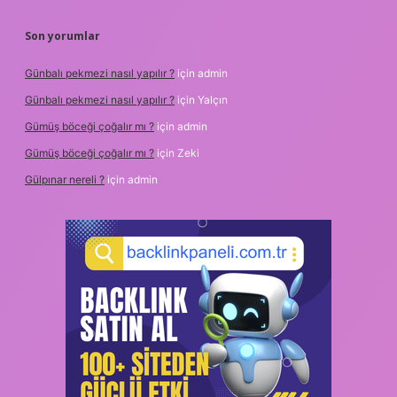
Son yorumlar
Günbalı pekmezi nasıl yapılır ?
için
admin
Günbalı pekmezi nasıl yapılır ?
için
Yalçın
Gümüş böceği çoğalır mı ?
için
admin
Gümüş böceği çoğalır mı ?
için
Zeki
Gülpınar nereli ?
için
admin