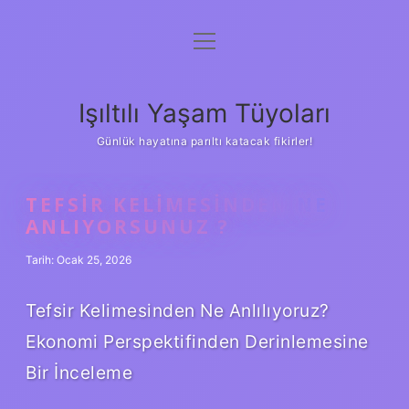
menüyü
Anasayfa
aç
Gizlilik Politikası
Işıltılı Yaşam Tüyoları
Yasal Uyarı
Günlük hayatına parıltı katacak fikirler!
Hakkımızda
TEFSIR KELIMESINDEN NE
ANLIYORSUNUZ ?
Tarih: Ocak 25, 2026
Tefsir Kelimesinden Ne Anlılıyoruz?
Ekonomi Perspektifinden Derinlemesine
Bir İnceleme