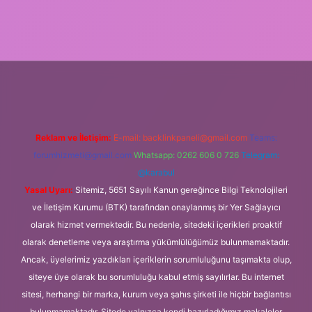
xper
Reklam ve İletişim:
E-mail:
backlinkpaneli@gmail.com
Teams:
forumhizmeti@gmail.com
Whatsapp: 0262 606 0 726
Telegram:
@karabul
Yasal Uyarı:
Sitemiz, 5651 Sayılı Kanun gereğince Bilgi Teknolojileri
ve İletişim Kurumu (BTK) tarafından onaylanmış bir Yer Sağlayıcı
olarak hizmet vermektedir. Bu nedenle, sitedeki içerikleri proaktif
olarak denetleme veya araştırma yükümlülüğümüz bulunmamaktadır.
Ancak, üyelerimiz yazdıkları içeriklerin sorumluluğunu taşımakta olup,
siteye üye olarak bu sorumluluğu kabul etmiş sayılırlar. Bu internet
sitesi, herhangi bir marka, kurum veya şahıs şirketi ile hiçbir bağlantısı
bulunmamaktadır. Sitede yalnızca kendi hazırladığımız makaleler