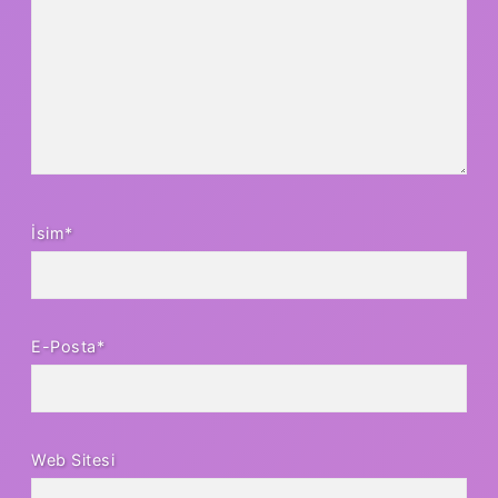
İsim*
E-Posta*
Web Sitesi