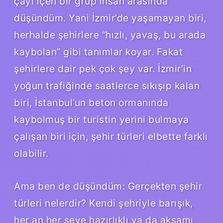
çayı içen bir grup insan arasında
düşündüm. Yani İzmir’de yaşamayan biri,
herhalde şehirlere “hızlı, yavaş, bu arada
kaybolan” gibi tanımlar koyar. Fakat
şehirlere dair pek çok şey var. İzmir’in
yoğun trafiğinde saatlerce sıkışıp kalan
biri, İstanbul’un beton ormanında
kaybolmuş bir turistin yerini bulmaya
çalışan biri için, şehir türleri elbette farklı
olabilir.
Ama ben de düşündüm: Gerçekten şehir
türleri nelerdir? Kendi şehriyle barışık,
her an her şeye hazırlıklı ya da akşamı