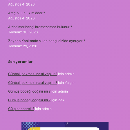
Ağustos 4, 2026
Araç pulunu kim öder ?
Ağustos 4, 2026
Alzheimer hangi kromozomda bulunur ?
Temmuz 30, 2026
Zeynep Kankonde şu an hangi dizide oynuyor ?
Temmuz 29, 2026
Son yorumlar
Günbalı pekmezi nasıl yapılır ?
için
admin
Günbalı pekmezi nasıl yapılır ?
için
Yalçın
Gümüş böceği çoğalır mı ?
için
admin
Gümüş böceği çoğalır mı ?
için
Zeki
Gülpınar nereli ?
için
admin