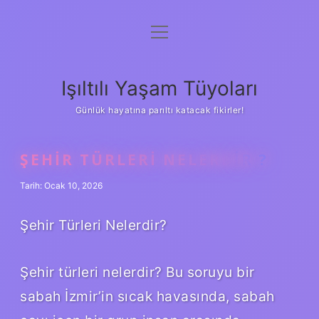
menüyü
Anasayfa
aç
Gizlilik Politikası
Işıltılı Yaşam Tüyoları
Yasal Uyarı
Günlük hayatına parıltı katacak fikirler!
Hakkımızda
ŞEHIR TÜRLERI NELERDIR ?
Tarih: Ocak 10, 2026
Şehir Türleri Nelerdir?
Şehir türleri nelerdir? Bu soruyu bir
sabah İzmir’in sıcak havasında, sabah