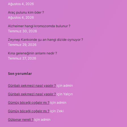
Ağustos 4, 2026
Araç pulunu kim öder ?
Ağustos 4, 2026
Alzheimer hangi kromozomda bulunur ?
Temmuz 30, 2026
Zeynep Kankonde şu an hangi dizide oynuyor ?
Temmuz 29, 2026
Kına geleneğinin anlamı nedir ?
Temmuz 27, 2026
Son yorumlar
Günbalı pekmezi nasıl yapılır ?
için
admin
Günbalı pekmezi nasıl yapılır ?
için
Yalçın
Gümüş böceği çoğalır mı ?
için
admin
Gümüş böceği çoğalır mı ?
için
Zeki
Gülpınar nereli ?
için
admin