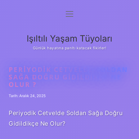
menüyü
Anasayfa
aç
Gizlilik Politikası
Işıltılı Yaşam Tüyoları
Yasal Uyarı
Günlük hayatına parıltı katacak fikirler!
Hakkımızda
PERIYODIK CETVELDE SOLDAN
SAĞA DOĞRU GIDILDIKÇE NE
OLUR ?
Tarih: Aralık 24, 2025
Periyodik Cetvelde Soldan Sağa Doğru
Gidildikçe Ne Olur?