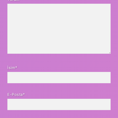
İsim*
E-Posta*