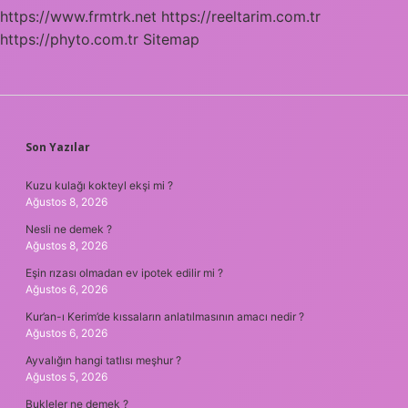
https://www.frmtrk.net
https://reeltarim.com.tr
https://phyto.com.tr
Sitemap
SIDEBAR
Son Yazılar
Kuzu kulağı kokteyl ekşi mi ?
Ağustos 8, 2026
Nesli ne demek ?
Ağustos 8, 2026
Eşin rızası olmadan ev ipotek edilir mi ?
Ağustos 6, 2026
Kur’an-ı Kerim’de kıssaların anlatılmasının amacı nedir ?
Ağustos 6, 2026
Ayvalığın hangi tatlısı meşhur ?
Ağustos 5, 2026
Bukleler ne demek ?