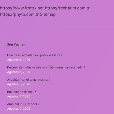
https://www.frmtrk.net
https://reeltarim.com.tr
https://phyto.com.tr
Sitemap
SIDEBAR
Son Yazılar
Eşin rızası olmadan ev ipotek edilir mi ?
Ağustos 6, 2026
Kur’an-ı Kerim’de kıssaların anlatılmasının amacı nedir ?
Ağustos 6, 2026
Ayvalığın hangi tatlısı meşhur ?
Ağustos 5, 2026
Bukleler ne demek ?
Ağustos 4, 2026
Araç pulunu kim öder ?
Ağustos 4, 2026