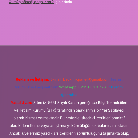
Gümüş böceği çoğalır mı ?
için
admin
etexper
Reklam ve İletişim:
E-mail:
backlinkpaneli@gmail.com
Teams:
forumhizmeti@gmail.com
Whatsapp: 0262 606 0 726
Telegram:
@karabul
Yasal Uyarı:
Sitemiz, 5651 Sayılı Kanun gereğince Bilgi Teknolojileri
ve İletişim Kurumu (BTK) tarafından onaylanmış bir Yer Sağlayıcı
olarak hizmet vermektedir. Bu nedenle, sitedeki içerikleri proaktif
olarak denetleme veya araştırma yükümlülüğümüz bulunmamaktadır.
Ancak, üyelerimiz yazdıkları içeriklerin sorumluluğunu taşımakta olup,