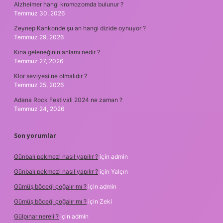
Alzheimer hangi kromozomda bulunur ?
Temmuz 30, 2026
Zeynep Kankonde şu an hangi dizide oynuyor ?
Temmuz 29, 2026
Kına geleneğinin anlamı nedir ?
Temmuz 27, 2026
Klor seviyesi ne olmalıdır ?
Temmuz 25, 2026
Adana Rock Festivali 2024 ne zaman ?
Temmuz 24, 2026
Son yorumlar
Günbalı pekmezi nasıl yapılır ?
için
admin
Günbalı pekmezi nasıl yapılır ?
için
Yalçın
Gümüş böceği çoğalır mı ?
için
admin
Gümüş böceği çoğalır mı ?
için
Zeki
Gülpınar nereli ?
için
admin