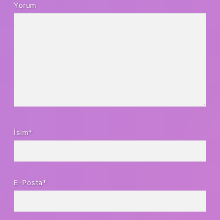
Yorum
İsim*
E-Posta*