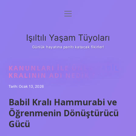
menüyü
Anasayfa
aç
Gizlilik Politikası
Işıltılı Yaşam Tüyoları
Yasal Uyarı
Günlük hayatına parıltı katacak fikirler!
Hakkımızda
KANUNLARI ILE ÜNLÜ BABIL
KRALININ ADI NEDIR ?
Tarih: Ocak 13, 2026
Babil Kralı Hammurabi ve
Öğrenmenin Dönüştürücü
Gücü