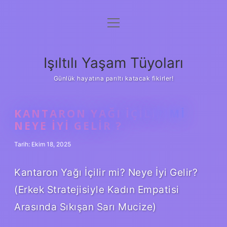
menüyü
Anasayfa
aç
Gizlilik Politikası
Işıltılı Yaşam Tüyoları
Yasal Uyarı
Günlük hayatına parıltı katacak fikirler!
Hakkımızda
KANTARON YAĞI IÇILIR MI
NEYE IYI GELIR ?
Tarih: Ekim 18, 2025
Kantaron Yağı İçilir mi? Neye İyi Gelir?
(Erkek Stratejisiyle Kadın Empatisi
Arasında Sıkışan Sarı Mucize)