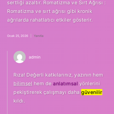
sertliği azaltır. Romatizma ve Sırt Ağrısı :
Romatizma ve sırt ağrısı gibi kronik
ağrılarda rahatlatıcı etkiler gösterir.
Ocak 25, 2026
Yanıtla
admin
Rıza! Değerli katkılarınız, yazının hem
bilimsel
hem de
anlatımsal
yönlerini
pekiştirerek çalışmayı daha
güvenilir
kıldı.