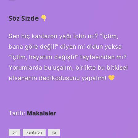
Söz Sizde
Sen hiç kantaron yağı içtin mi? “İçtim,
bana göre değil!” diyen mi oldun yoksa
“İçtim, hayatım değişti!” tayfasından mı?
Yorumlarda buluşalım, birlikte bu bitkisel
efsanenin dedikodusunu yapalım!
Tarih:
Makaleler
bir
kantaron
ya