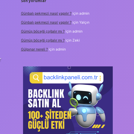
Son yorumlar
Günbalı pekmezi nasıl yapılır ?
için
admin
Günbalı pekmezi nasıl yapılır ?
için
Yalçın
Gümüş böceği çoğalır mı ?
için
admin
Gümüş böceği çoğalır mı ?
için
Zeki
Gülpınar nereli ?
için
admin
r