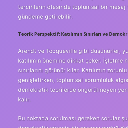
tercihlerin ötesinde toplumsal bir mesaj 
gündeme getirebilir.
Teorik Perspektif: Katılımın Sınırları ve Demok
Arendt ve Tocqueville gibi düşünürler, yur
katılımın önemine dikkat çeker. İşletme
sınırlarını görünür kılar. Katılımın zorunl
genişletirken, toplumsal sorumluluk algısını
demokratik teorilerde öngörülmeyen yeni 
kalır.
Bu noktada sorulması gereken sorular şunl
demokratik sürecin bir parçası mıdır? Yoks