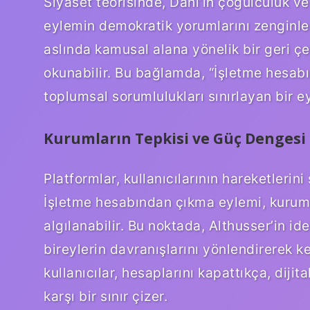
Siyaset teorisinde, Dahl’ın çoğulculuk 
eylemin demokratik yorumlarını zenginleşti
aslında kamusal alana yönelik bir geri ç
okunabilir. Bu bağlamda, “İşletme hesab
toplumsal sorumlulukları sınırlayan bir 
Kurumların Tepkisi ve Güç Dengesi
Platformlar, kullanıcılarının hareketlerini 
İşletme hesabından çıkma eylemi, kurumla
algılanabilir. Bu noktada, Althusser’in ide
bireylerin davranışlarını yönlendirerek k
kullanıcılar, hesaplarını kapattıkça, dij
karşı bir sınır çizer.