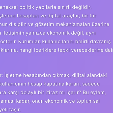
eksel politik yapılarla sınırlı değildir.
tme hesapları ve dijital araçlar, bir tür
t’nun disiplin ve gözetim mekanizmaları üzerine
n iletişimin yalnızca ekonomik değil, aynı
erir. Kurumlar, kullanıcılarını belirli davranış
klarına, hangi içeriklere tepki vereceklerine dai
 İşletme hesabından çıkmak, dijital alandaki
Bir kullanıcının hesap kapatma kararı, sadece
ra karşı dolaylı bir itiraz mı içerir? Bu eylem,
laması kadar, onun ekonomik ve toplumsal
eli taşır.