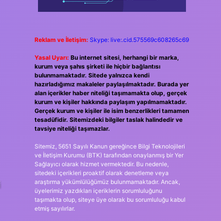
Reklam ve İletişim:
Skype: live:.cid.575569c608265c69
Yasal Uyarı:
Bu internet sitesi, herhangi bir marka,
kurum veya şahıs şirketi ile hiçbir bağlantısı
bulunmamaktadır. Sitede yalnızca kendi
hazırladığımız makaleler paylaşılmaktadır. Burada yer
alan içerikler haber niteliği taşımamakta olup, gerçek
kurum ve kişiler hakkında paylaşım yapılmamaktadır.
Gerçek kurum ve kişiler ile isim benzerlikleri tamamen
tesadüfidir. Sitemizdeki bilgiler taslak halindedir ve
tavsiye niteliği taşımazlar.
Sitemiz, 5651 Sayılı Kanun gereğince Bilgi Teknolojileri
ve İletişim Kurumu (BTK) tarafından onaylanmış bir Yer
Sağlayıcı olarak hizmet vermektedir. Bu nedenle,
sitedeki içerikleri proaktif olarak denetleme veya
araştırma yükümlülüğümüz bulunmamaktadır. Ancak,
i
üyelerimiz yazdıkları içeriklerin sorumluluğunu
taşımakta olup, siteye üye olarak bu sorumluluğu kabul
etmiş sayılırlar.