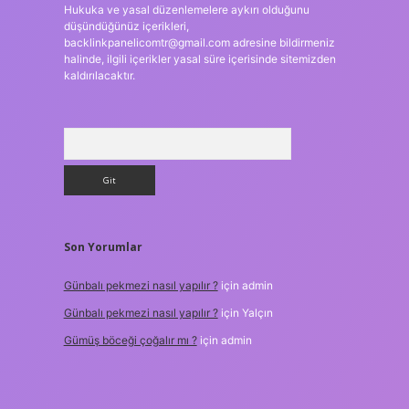
Hukuka ve yasal düzenlemelere aykırı olduğunu
düşündüğünüz içerikleri,
backlinkpanelicomtr@gmail.com
adresine bildirmeniz
halinde, ilgili içerikler yasal süre içerisinde sitemizden
kaldırılacaktır.
Arama
Son Yorumlar
Günbalı pekmezi nasıl yapılır ?
için
admin
Günbalı pekmezi nasıl yapılır ?
için
Yalçın
Gümüş böceği çoğalır mı ?
için
admin