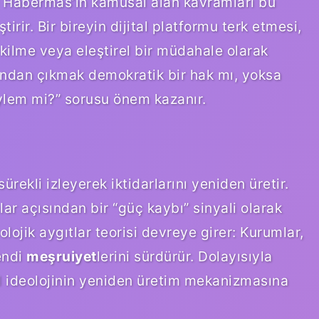
ve Habermas’ın kamusal alan kavramları bu
rir. Bir bireyin dijital platformu terk etmesi,
ekilme veya eleştirel bir müdahale olarak
ından çıkmak demokratik bir hak mı, yoksa
eylem mi?” sorusu önem kazanır.
sürekli izleyerek iktidarlarını yeniden üretir.
r açısından bir “güç kaybı” sinyali olarak
olojik aygıtlar teorisi devreye girer: Kurumlar,
endi
meşruiyet
lerini sürdürür. Dolayısıyla
ital ideolojinin yeniden üretim mekanizmasına