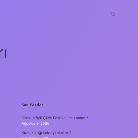
rı
SIDEBAR
Son Yazılar
betexper
Çilekli Köyü Çilek Festivali ne zaman ?
Ağustos 9, 2026
Kuzu kulağı kokteyl ekşi mi ?