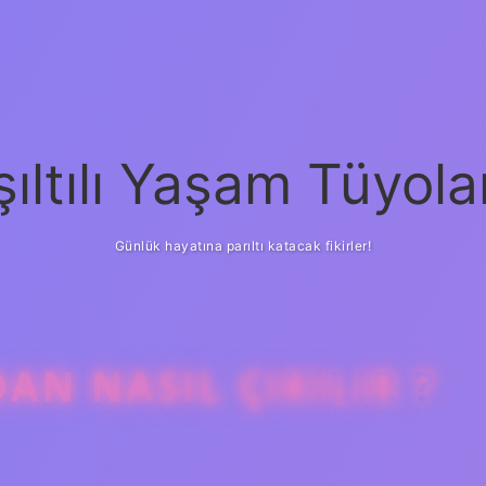
şıltılı Yaşam Tüyola
Günlük hayatına parıltı katacak fikirler!
AN NASIL ÇIKILIR ?