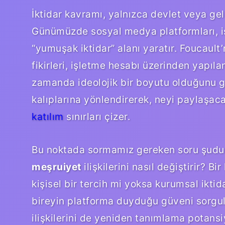
İktidar kavramı, yalnızca devlet veya gelen
Günümüzde sosyal medya platformları, işle
“yumuşak iktidar” alanı yaratır. Foucaul
fikirleri, işletme hesabı üzerinden yapıla
zamanda ideolojik bir boyutu olduğunu göst
kalıplarına yönlendirerek, neyi paylaşaca
katılım
sınırları çizer.
Bu noktada sormamız gereken soru şudur:
meşruiyet
ilişkilerini nasıl değiştirir? 
kişisel bir tercih mi yoksa kurumsal iktida
bireyin platforma duyduğu güveni sorgu
ilişkilerini de yeniden tanımlama potansiy