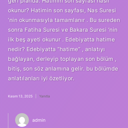
geri planda. Hatimin son sayfası nasıl
okunur? Hatimin son sayfası, Nas Suresi
‘nin okunmasıyla tamamlanır . Bu sureden
sonra Fatiha Suresi ve Bakara Suresi ‘nin
ilk beş ayeti okunur . Edebiyatta hatime
nedir? Edebiyatta “hatime” , anlatıyı
bağlayan, derleyip toplayan son bölüm ,
bitiş, son söz anlamına gelir. bu bölümde
anlatılanları iyi özetliyor.
Kasım 13, 2025
Yanıtla
admin