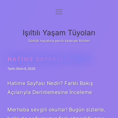
menüyü
Anasayfa
aç
Gizlilik Politikası
Işıltılı Yaşam Tüyoları
Yasal Uyarı
Günlük hayatına parıltı katacak fikirler!
Hakkımızda
HATIME SAYFASI NEDIR ?
Tarih: Ekim 6, 2025
Hatime Sayfası Nedir? Farklı Bakış
Açılarıyla Derinlemesine İnceleme
Merhaba sevgili okurlar! Bugün sizlerle,