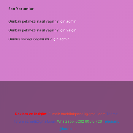
Son Yorumlar
Günbalı pekmezi nasıl yapılır ?
için
admin
Günbalı pekmezi nasıl yapılır ?
için
Yalçın
Gümüş böceği çoğalır mı ?
için
admin
per
Reklam ve İletişim:
E-mail:
backlinkpaneli@gmail.com
Teams:
forumhizmeti@gmail.com
Whatsapp: 0262 606 0 726
Telegram:
@karabul