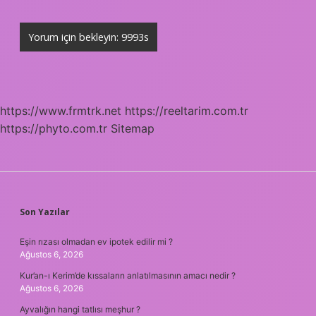
https://www.frmtrk.net
https://reeltarim.com.tr
https://phyto.com.tr
Sitemap
SIDEBAR
Son Yazılar
Eşin rızası olmadan ev ipotek edilir mi ?
Ağustos 6, 2026
Kur’an-ı Kerim’de kıssaların anlatılmasının amacı nedir ?
Ağustos 6, 2026
Ayvalığın hangi tatlısı meşhur ?