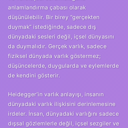
anlamlandırma çabası olarak
düşünülebilir. Bir birey “gerçekten
duymak” istediğinde, sadece dış
dünyadaki sesleri değil, içsel dünyasını
da duymalıdır. Gerçek varlık, sadece
fiziksel dünyada varlık göstermez;
düşüncelerde, duygularda ve eylemlerde
de kendini gösterir.
Heidegger’in varlık anlayışı, insanın
dünyadaki varlık ilişkisini derinlemesine
irdeler. İnsan, dünyadaki varlığını sadece
dışsal gözlemlerle değil, içsel sezgiler ve