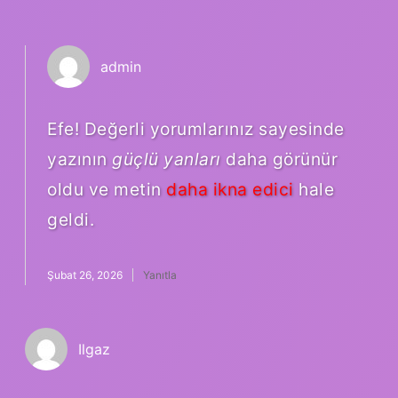
admin
Efe! Değerli yorumlarınız sayesinde
yazının
güçlü yanları
daha görünür
oldu ve metin
daha ikna edici
hale
geldi.
Şubat 26, 2026
Yanıtla
Ilgaz