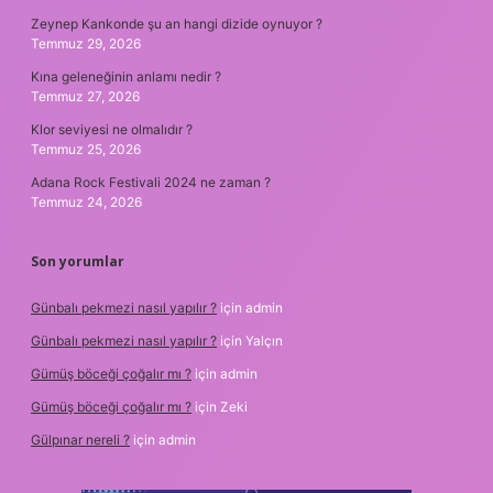
Zeynep Kankonde şu an hangi dizide oynuyor ?
Temmuz 29, 2026
Kına geleneğinin anlamı nedir ?
Temmuz 27, 2026
Klor seviyesi ne olmalıdır ?
Temmuz 25, 2026
Adana Rock Festivali 2024 ne zaman ?
Temmuz 24, 2026
Son yorumlar
Günbalı pekmezi nasıl yapılır ?
için
admin
Günbalı pekmezi nasıl yapılır ?
için
Yalçın
Gümüş böceği çoğalır mı ?
için
admin
Gümüş böceği çoğalır mı ?
için
Zeki
Gülpınar nereli ?
için
admin