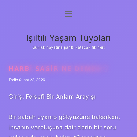
menüyü
Anasayfa
aç
Gizlilik Politikası
Işıltılı Yaşam Tüyoları
Yasal Uyarı
Günlük hayatına parıltı katacak fikirler!
Hakkımızda
HARBI SAGIR NE DEMEK ?
Tarih: Şubat 22, 2026
Giriş: Felsefi Bir Anlam Arayışı
Bir sabah uyanıp gökyüzüne bakarken,
insanın varoluşuna dair derin bir soru