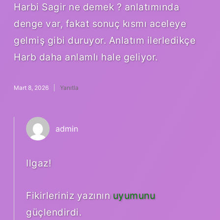
Harbi Sagir ne demek ? anlatımında
denge var, fakat sonuç kısmı aceleye
gelmiş gibi duruyor. Anlatım ilerledikçe
Harb daha anlamlı hale geliyor.
Mart 8, 2026
Yanıtla
admin
Ilgaz!
Fikirleriniz yazının
uyumunu
güçlendirdi.