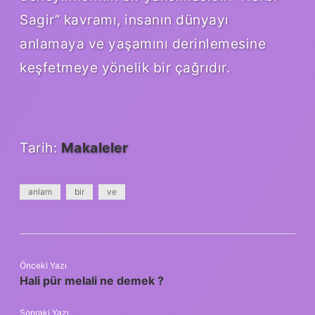
Sagir” kavramı, insanın dünyayı
anlamaya ve yaşamını derinlemesine
keşfetmeye yönelik bir çağrıdır.
Tarih:
Makaleler
anlam
bir
ve
Önceki Yazı
Hali pür melali ne demek ?
Sonraki Yazı