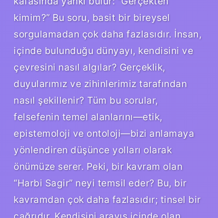
kafasında yankı bulur: “Gerçekten
kimim?” Bu soru, basit bir bireysel
sorgulamadan çok daha fazlasıdır. İnsan,
içinde bulunduğu dünyayı, kendisini ve
çevresini nasıl algılar? Gerçeklik,
duyularımız ve zihinlerimiz tarafından
nasıl şekillenir? Tüm bu sorular,
felsefenin temel alanlarını—etik,
epistemoloji ve ontoloji—bizi anlamaya
yönlendiren düşünce yolları olarak
önümüze serer. Peki, bir kavram olan
“Harbi Sagir” neyi temsil eder? Bu, bir
kavramdan çok daha fazlasıdır; tinsel bir
çağrıdır. Kendisini arayış içinde olan