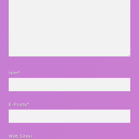
İsim*
E-Posta*
Web Sitesi