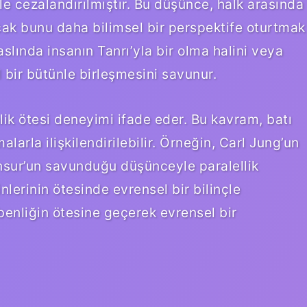
e cezalandırılmıştır. Bu düşünce, halk arasında
ncak bunu daha bilimsel bir perspektife oturtmak
lında insanın Tanrı’yla bir olma halini veya
 bir bütünle birleşmesini savunur.
nlik ötesi deneyimi ifade eder. Bu kavram, batı
larla ilişkilendirilebilir. Örneğin, Carl Jung’un
Mansur’un savunduğu düşünceyle paralellik
hinlerinin ötesinde evrensel bir bilinçle
 benliğin ötesine geçerek evrensel bir