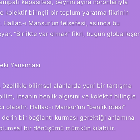
 empati kapasitesi, beynin ayna nöronlarıyla
e kolektif bilinçli bir toplum yaratma fikrinin
 Hallac-ı Mansur’un felsefesi, aslında bu
yar. “Birlikte var olmak” fikri, bugün globalleşe
teki Yansıması
zellikle bilimsel alanlarda yeni bir tartışma
lim, insanın benlik algısını ve kolektif bilinçle
 olabilir. Hallac-ı Mansur’un “benlik ötesi”
derin bir bağlantı kurması gerektiği anlamına
plumsal bir dönüşümü mümkün kılabilir.