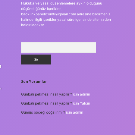
Hukuka ve yasal düzenlemelere aykırı olduğunu
düşündüğünüz içerikleri,
backlinkpanelicomtr@gmail.com
adresine bildirmeniz
halinde, ilgili içerikler yasal süre içerisinde sitemizden
kaldırılacaktır.
Arama
n
Son Yorumlar
,
Günbalı pekmezi nasıl yapılır ?
için
admin
Günbalı pekmezi nasıl yapılır ?
için
Yalçın
Gümüş böceği çoğalır mı ?
için
admin