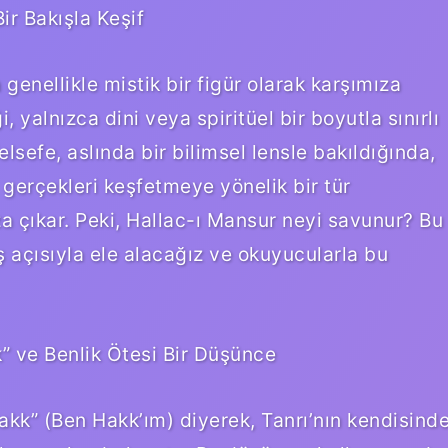
ir Bakışla Keşif
enellikle mistik bir figür olarak karşımıza
, yalnızca dini veya spiritüel bir boyutla sınırlı
lsefe, aslında bir bilimsel lensle bakıldığında,
 gerçekleri keşfetmeye yönelik bir tür
a çıkar. Peki, Hallac-ı Mansur neyi savunur? Bu
ış açısıyla ele alacağız ve okuyucularla bu
k” ve Benlik Ötesi Bir Düşünce
Hakk” (Ben Hakk’ım) diyerek, Tanrı’nın kendisind