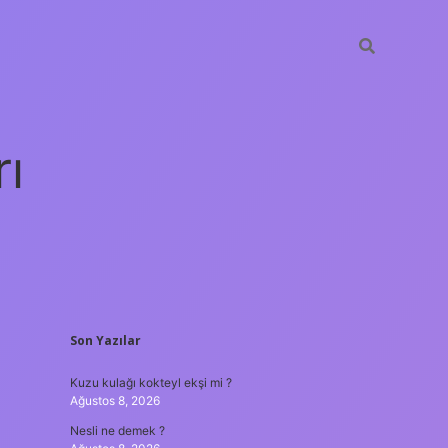
rı
SIDEBAR
Son Yazılar
betexper
Kuzu kulağı kokteyl ekşi mi ?
Ağustos 8, 2026
Nesli ne demek ?