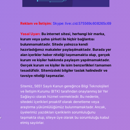
Reklam ve İletişim:
Skype: live:.cid.575569c608265c69
Yasal Uyarı:
Bu internet sitesi, herhangi bir marka,
kurum veya şahıs şirketi ile hiçbir bağlantısı
bulunmamaktadır. Sitede yalnızca kendi
.
hazırladığımız makaleler paylaşılmaktadır. Burada yer
alan içerikler haber niteliği taşımamakta olup, gerçek
kurum ve kişiler hakkında paylaşım yapılmamaktadır.
Gerçek kurum ve kişiler ile isim benzerlikleri tamamen
tesadüfidir. Sitemizdeki bilgiler taslak halindedir ve
tavsiye niteliği taşımazlar.
Sitemiz, 5651 Sayılı Kanun gereğince Bilgi Teknolojileri
ve İletişim Kurumu (BTK) tarafından onaylanmış bir Yer
Sağlayıcı olarak hizmet vermektedir. Bu nedenle,
sitedeki içerikleri proaktif olarak denetleme veya
araştırma yükümlülüğümüz bulunmamaktadır. Ancak,
üyelerimiz yazdıkları içeriklerin sorumluluğunu
,
taşımakta olup, siteye üye olarak bu sorumluluğu kabul
etmiş sayılırlar.