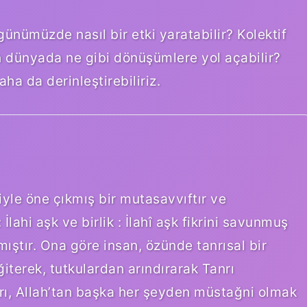
günümüzde nasıl bir etki yaratabilir? Kolektif
n dünyada ne gibi dönüşümlere yol açabilir?
a da derinleştirebiliriz.
yle öne çıkmış bir mutasavvıftır ve
İlahi aşk ve birlik : İlahî aşk fikrini savunmuş
mıştır. Ona göre insan, özünde tanrısal bir
eğiterek, tutkulardan arındırarak Tanrı
krı, Allah’tan başka her şeyden müstağni olmak