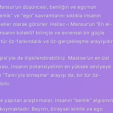
 Mansur’un düşüncesi, benliğin ve ego’nun
benlik” ve “ego” kavramlarını sıklıkla insanın
eller olarak görürler. Hallac-ı Mansur’un “En el-
nsanın kolektif bilinçle ve evrensel bir güçle
r tür öz-farkındalık ve öz-gerçekleşme arayışıdır
si’yle de ilişkilendirebiliriz. Maslow’un en üst
ası, insanın potansiyelinin en yüksek seviyeye
“Tanrı’yla birleşme” arayışı da, bir tür öz-
ilir.
ne yapılan araştırmalar, insanın “benlik” algısının
a koymaktadır. Beynin, bireysel kimlik ve ego