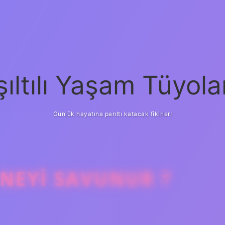
şıltılı Yaşam Tüyola
Günlük hayatına parıltı katacak fikirler!
NEYI SAVUNUR ?