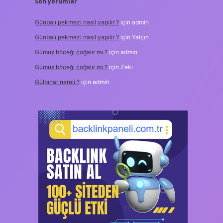
Son yorumlar
Günbalı pekmezi nasıl yapılır ?
için
admin
Günbalı pekmezi nasıl yapılır ?
için
Yalçın
Gümüş böceği çoğalır mı ?
için
admin
Gümüş böceği çoğalır mı ?
için
Zeki
Gülpınar nereli ?
için
admin