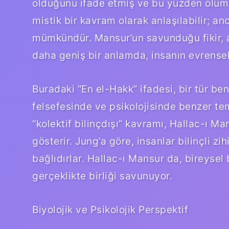
olduğunu ifade etmiş ve bu yüzden ölüml
mistik bir kavram olarak anlaşılabilir; a
mümkündür. Mansur’un savunduğu fikir, as
daha geniş bir anlamda, insanın evrensel
Buradaki “En el-Hakk” ifadesi, bir tür be
felsefesinde ve psikolojisinde benzer tema
“kolektif bilinçdışı” kavramı, Hallac-ı 
gösterir. Jung’a göre, insanlar bilinçli zi
bağlıdırlar. Hallac-ı Mansur da, bireysel
gerçeklikte birliği savunuyor.
Biyolojik ve Psikolojik Perspektif