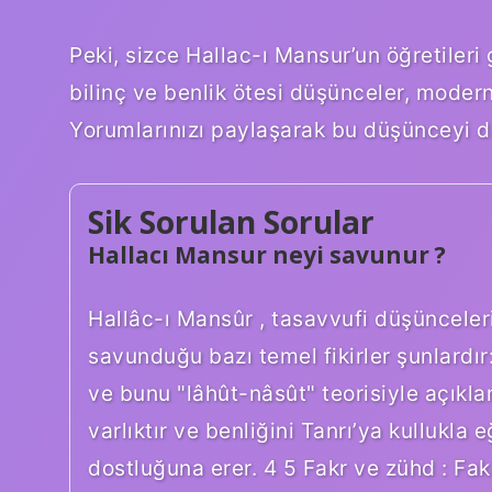
Peki, sizce Hallac-ı Mansur’un öğretileri 
bilinç ve benlik ötesi düşünceler, moder
Yorumlarınızı paylaşarak bu düşünceyi dah
Sik Sorulan Sorular
Hallacı Mansur neyi savunur ?
Hallâc-ı Mansûr , tasavvufi düşünceleri
savunduğu bazı temel fikirler şunlardır: 
ve bunu "lâhût-nâsût" teorisiyle açıkla
varlıktır ve benliğini Tanrı’ya kullukla 
dostluğuna erer. 4 5 Fakr ve zühd : Fa