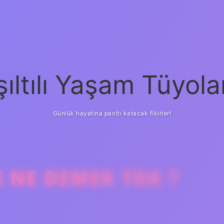
şıltılı Yaşam Tüyola
Günlük hayatına parıltı katacak fikirler!
 NE DEMEK TDK ?