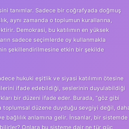
şkisini tanımlar. Sadece bir coğrafyada doğmuş
şlık, aynı zamanda o toplumun kurallarına,
ektirir. Demokrasi, bu katılımın en yüksek
ların sadece seçimlerde oy kullanmakla
 şekillendirilmesine etkin bir şekilde
ce hukuki eşitlik ve siyasi katılımın ötesine
erini ifade edebildiği, seslerinin duyulabildiği
kları bir düzeni ifade eder. Burada, “göz gibi
ya toplumsal düzene duyduğu sevgiyi değil, dah
 bağlılık anlamına gelir. İnsanlar, bir sistemde
bilirler? Onlara bu sisteme dair ne tür güç