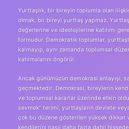
Yurttaşlık, bir bireyin toplumla olan ili
olmak, bir bireyi yurttaş yapmaz. Yurtta
değerlerine ve ideolojilerine katılımı ger
formudur. Demokratik toplumlar, yurttaş
kalmayıp, aynı zamanda toplumsal düzenin
katılmalarını öngörür.
Ancak günümüzün demokrasi anlayışı, sade
geçmektedir. Demokrasi, bireylerin kendil
ve toplumsal kararlar üzerinde etkin oldu
sevmek” terimi, yurttaşların devlete ve
çok bu düzene gösterilen yüksek dikkat ve
kendilerini nasıl daha fazla dahil hissede