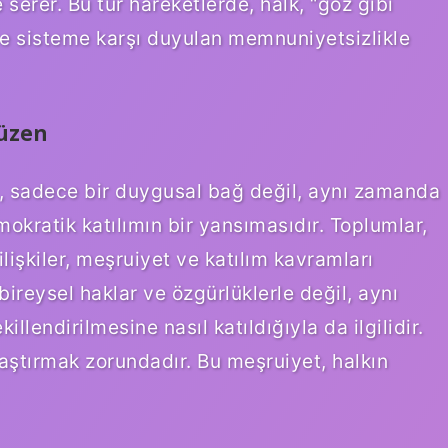
erer. Bu tür hareketlerde, halk, “göz gibi
ve sisteme karşı duyulan memnuniyetsizlikle
Düzen
, sadece bir duygusal bağ değil, aynı zamanda
emokratik katılımın bir yansımasıdır. Toplumlar,
ilişkiler, meşruiyet ve katılım kavramları
bireysel haklar ve özgürlüklerle değil, aynı
lendirilmesine nasıl katıldığıyla da ilgilidir.
ulaştırmak zorundadır. Bu meşruiyet, halkın