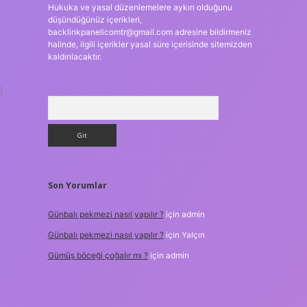
Hukuka ve yasal düzenlemelere aykırı olduğunu
düşündüğünüz içerikleri,
backlinkpanelicomtr@gmail.com
adresine bildirmeniz
halinde, ilgili içerikler yasal süre içerisinde sitemizden
kaldırılacaktır.
a
Arama
Son Yorumlar
Günbalı pekmezi nasıl yapılır ?
için
admin
Günbalı pekmezi nasıl yapılır ?
için
Yalçın
Gümüş böceği çoğalır mı ?
için
admin