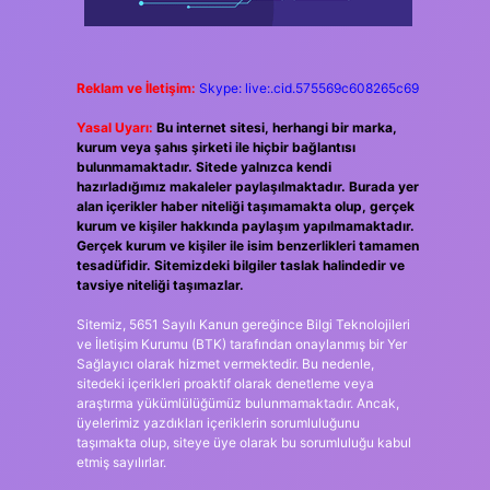
Reklam ve İletişim:
Skype: live:.cid.575569c608265c69
Yasal Uyarı:
Bu internet sitesi, herhangi bir marka,
kurum veya şahıs şirketi ile hiçbir bağlantısı
bulunmamaktadır. Sitede yalnızca kendi
hazırladığımız makaleler paylaşılmaktadır. Burada yer
alan içerikler haber niteliği taşımamakta olup, gerçek
kurum ve kişiler hakkında paylaşım yapılmamaktadır.
Gerçek kurum ve kişiler ile isim benzerlikleri tamamen
tesadüfidir. Sitemizdeki bilgiler taslak halindedir ve
tavsiye niteliği taşımazlar.
Sitemiz, 5651 Sayılı Kanun gereğince Bilgi Teknolojileri
ve İletişim Kurumu (BTK) tarafından onaylanmış bir Yer
Sağlayıcı olarak hizmet vermektedir. Bu nedenle,
sitedeki içerikleri proaktif olarak denetleme veya
araştırma yükümlülüğümüz bulunmamaktadır. Ancak,
üyelerimiz yazdıkları içeriklerin sorumluluğunu
taşımakta olup, siteye üye olarak bu sorumluluğu kabul
etmiş sayılırlar.