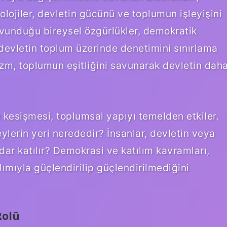
lojiler, devletin gücünü ve toplumun işleyişini
savunduğu bireysel özgürlükler, demokratik
devletin toplum üzerinde denetimini sınırlama
izm, toplumun eşitliğini savunarak devletin dah
yle kesişmesi, toplumsal yapıyı temelden etkiler.
eylerin yeri nerededir? İnsanlar, devletin veya
kadar katılır? Demokrasi ve katılım kavramları,
lımıyla güçlendirilip güçlendirilmediğini
Rolü