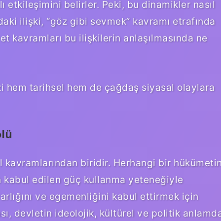
ı etkileşimini belirler. Peki, bu dinamikler nasıl
aki ilişki, “göz gibi sevmek” kavramı etrafında
et kavramları bu ilişkilerin anlaşılmasında ne
zi hem tarihsel hem de çağdaş siyasal olaylara
olü
l kavramlarından biridir. Herhangi bir hükümeti
n kabul edilen güç kullanma yeteneğiyle
varlığını ve egemenliğini kabul ettirmek için
ı, devletin ideolojik, kültürel ve politik anlamd