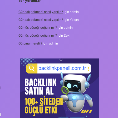
Son yorumlar
Günbalı pekmezi nasıl yapılır ?
için
admin
Günbalı pekmezi nasıl yapılır ?
için
Yalçın
Gümüş böceği çoğalır mı ?
için
admin
Gümüş böceği çoğalır mı ?
için
Zeki
Gülpınar nereli ?
için
admin
n
a