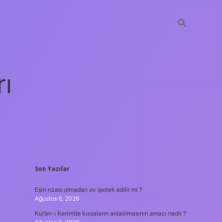
rı
SIDEBAR
Son Yazılar
betexper
Eşin rızası olmadan ev ipotek edilir mi ?
Ağustos 6, 2026
Kur’an-ı Kerim’de kıssaların anlatılmasının amacı nedir ?