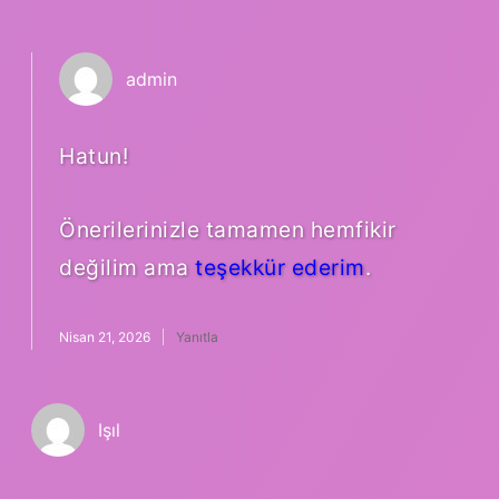
admin
Hatun!
Önerilerinizle tamamen hemfikir
değilim ama
teşekkür ederim
.
Nisan 21, 2026
Yanıtla
Işıl