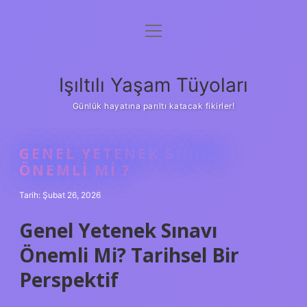
menüyü
Anasayfa
aç
Gizlilik Politikası
Işıltılı Yaşam Tüyoları
Yasal Uyarı
Günlük hayatına parıltı katacak fikirler!
Hakkımızda
GENEL YETENEK SINAVI
ÖNEMLI MI ?
Tarih: Şubat 26, 2026
Genel Yetenek Sınavı
Önemli Mi? Tarihsel Bir
Perspektif