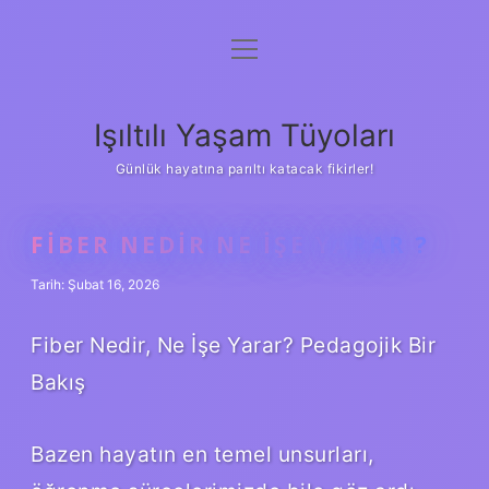
menüyü
Anasayfa
aç
Gizlilik Politikası
Işıltılı Yaşam Tüyoları
Yasal Uyarı
Günlük hayatına parıltı katacak fikirler!
Hakkımızda
FIBER NEDIR NE IŞE YARAR ?
Tarih: Şubat 16, 2026
Fiber Nedir, Ne İşe Yarar? Pedagojik Bir
Bakış
Bazen hayatın en temel unsurları,