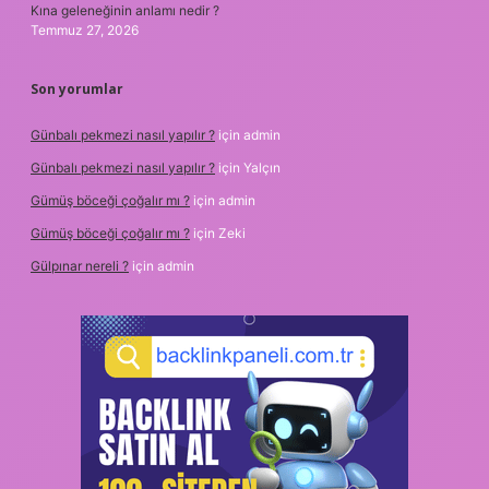
Kına geleneğinin anlamı nedir ?
Temmuz 27, 2026
Son yorumlar
Günbalı pekmezi nasıl yapılır ?
için
admin
Günbalı pekmezi nasıl yapılır ?
için
Yalçın
Gümüş böceği çoğalır mı ?
için
admin
Gümüş böceği çoğalır mı ?
için
Zeki
Gülpınar nereli ?
için
admin