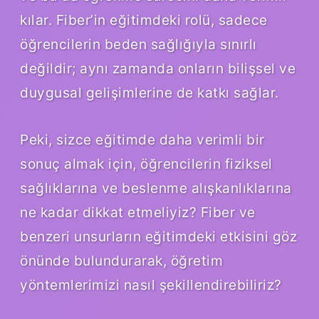
kılar. Fiber’in eğitimdeki rolü, sadece
öğrencilerin beden sağlığıyla sınırlı
değildir; aynı zamanda onların bilişsel ve
duygusal gelişimlerine de katkı sağlar.
Peki, sizce eğitimde daha verimli bir
sonuç almak için, öğrencilerin fiziksel
sağlıklarına ve beslenme alışkanlıklarına
ne kadar dikkat etmeliyiz? Fiber ve
benzeri unsurların eğitimdeki etkisini göz
önünde bulundurarak, öğretim
yöntemlerimizi nasıl şekillendirebiliriz?