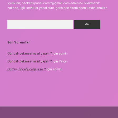
içerikleri,
backlinkpanelicomtr@gmail.com
adresine bildirmeniz
halinde, ilgili içerikler yasal süre içerisinde sitemizden kaldırılacaktır.
Arama
Son Yorumlar
Günbalı pekmezi nasıl yapılır ?
için
admin
Günbalı pekmezi nasıl yapılır ?
için
Yalçın
Gümüş böceği çoğalır mı ?
için
admin
r