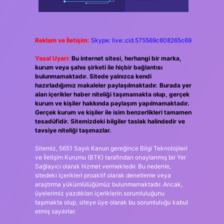
Reklam ve İletişim:
Skype: live:.cid.575569c608265c69
Yasal Uyarı:
Bu internet sitesi, herhangi bir marka,
kurum veya şahıs şirketi ile hiçbir bağlantısı
bulunmamaktadır. Sitede yalnızca kendi
hazırladığımız makaleler paylaşılmaktadır. Burada yer
alan içerikler haber niteliği taşımamakta olup, gerçek
kurum ve kişiler hakkında paylaşım yapılmamaktadır.
Gerçek kurum ve kişiler ile isim benzerlikleri tamamen
tesadüfidir. Sitemizdeki bilgiler taslak halindedir ve
tavsiye niteliği taşımazlar.
Sitemiz, 5651 Sayılı Kanun gereğince Bilgi Teknolojileri
ve İletişim Kurumu (BTK) tarafından onaylanmış bir Yer
Sağlayıcı olarak hizmet vermektedir. Bu nedenle,
sitedeki içerikleri proaktif olarak denetleme veya
araştırma yükümlülüğümüz bulunmamaktadır. Ancak,
üyelerimiz yazdıkları içeriklerin sorumluluğunu
taşımakta olup, siteye üye olarak bu sorumluluğu kabul
etmiş sayılırlar.