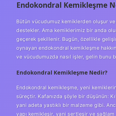
Endokondral Kemikleşme Nedi
Bütün vücudumuz kemiklerden oluşur ve 
destekler. Ama kemiklerimiz bir anda ol
geçerek şekillenir. Bugün, özellikle geli
oynayan endokondral kemikleşme hakkın
ve vücudumuzda nasıl işler, gelin bunu ba
Endokondral Kemikleşme Nedir?
Endokondral kemikleşme, yeni kemiklerin
süreçtir. Kafanızda şöyle bir düşünün: K
yani adeta yastıklı bir malzeme gibi. An
yapı kemikleşir, yani sertleşir ve sağlam