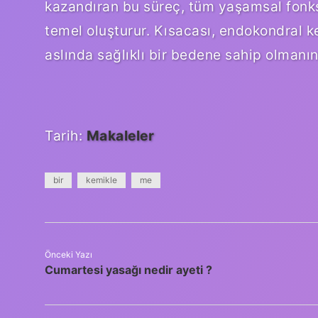
kazandıran bu süreç, tüm yaşamsal fonksi
temel oluşturur. Kısacası, endokondral k
aslında sağlıklı bir bedene sahip olmanın
Tarih:
Makaleler
bir
kemikle
me
Önceki Yazı
Cumartesi yasağı nedir ayeti ?