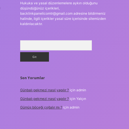
Hukuka ve yasal düzenlemelere aykırı olduğunu
,
düşündüğünüz içerikleri,
backlinkpanelicomtr@gmail.com
adresine bildirmeniz
halinde, ilgili içerikler yasal süre içerisinde sitemizden
kaldırılacaktır.
Arama
Son Yorumlar
Günbalı pekmezi nasıl yapılır ?
için
admin
Günbalı pekmezi nasıl yapılır ?
için
Yalçın
Gümüş böceği çoğalır mı ?
için
admin