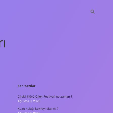
rı
SIDEBAR
Son Yazılar
betexper
Çilekli Köyü Çilek Festivali ne zaman ?
Ağustos 9, 2026
Kuzu kulağı kokteyl ekşi mi ?