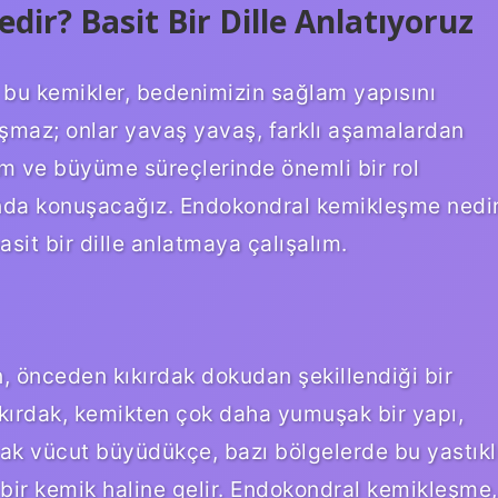
r? Basit Bir Dille Anlatıyoruz
bu kemikler, bedenimizin sağlam yapısını
uşmaz; onlar yavaş yavaş, farklı aşamalardan
şim ve büyüme süreçlerinde önemli bir rol
da konuşacağız. Endokondral kemikleşme nedi
sit bir dille anlatmaya çalışalım.
, önceden kıkırdak dokudan şekillendiği bir
ıkırdak, kemikten çok daha yumuşak bir yapı,
cak vücut büyüdükçe, bazı bölgelerde bu yastıkl
 bir kemik haline gelir. Endokondral kemikleşme,