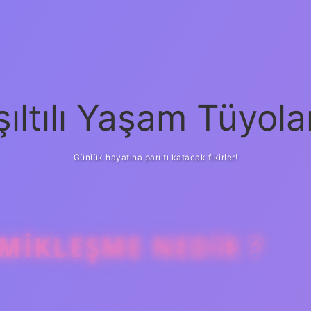
şıltılı Yaşam Tüyola
Günlük hayatına parıltı katacak fikirler!
IKLEŞME NEDIR ?