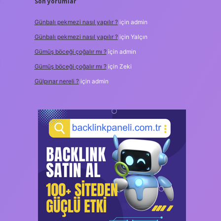
Son yorumlar
Günbalı pekmezi nasıl yapılır ?
için
admin
Günbalı pekmezi nasıl yapılır ?
için
Yalçın
Gümüş böceği çoğalır mı ?
için
admin
Gümüş böceği çoğalır mı ?
için
Zeki
Gülpınar nereli ?
için
admin