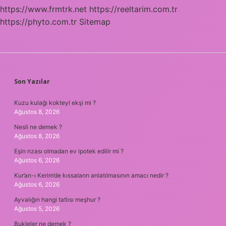
https://www.frmtrk.net
https://reeltarim.com.tr
https://phyto.com.tr
Sitemap
SIDEBAR
Son Yazılar
Kuzu kulağı kokteyl ekşi mi ?
Ağustos 8, 2026
Nesli ne demek ?
Ağustos 8, 2026
Eşin rızası olmadan ev ipotek edilir mi ?
Ağustos 6, 2026
Kur’an-ı Kerim’de kıssaların anlatılmasının amacı nedir ?
Ağustos 6, 2026
Ayvalığın hangi tatlısı meşhur ?
Ağustos 5, 2026
Bukleler ne demek ?