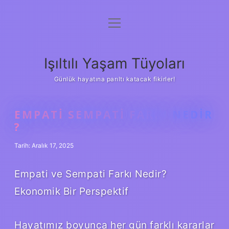
menüyü
Anasayfa
aç
Gizlilik Politikası
Işıltılı Yaşam Tüyoları
Yasal Uyarı
Günlük hayatına parıltı katacak fikirler!
Hakkımızda
EMPATI SEMPATI FARKI NEDIR
?
Tarih: Aralık 17, 2025
Empati ve Sempati Farkı Nedir?
Ekonomik Bir Perspektif
Hayatımız boyunca her gün farklı kararlar