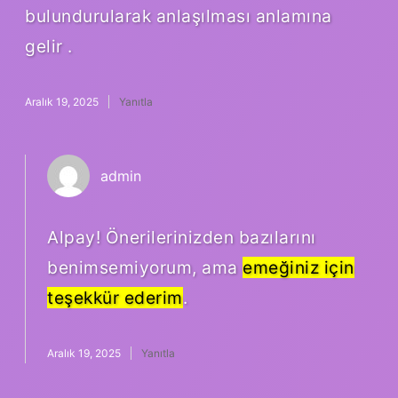
bulundurularak anlaşılması anlamına
gelir .
Aralık 19, 2025
Yanıtla
admin
Alpay! Önerilerinizden bazılarını
benimsemiyorum, ama
emeğiniz için
teşekkür ederim
.
Aralık 19, 2025
Yanıtla