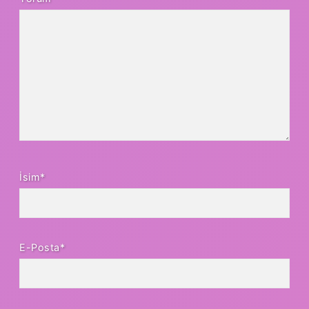
İsim*
E-Posta*