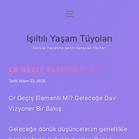
menüyü
Anasayfa
aç
Gizlilik Politikası
Işıltılı Yaşam Tüyoları
Yasal Uyarı
Günlük hayatına parıltı katacak fikirler!
Hakkımızda
CR GEÇIŞ ELEMENTI MI ?
Tarih: Nisan 22, 2026
Cr Geçiş Elementi Mi? Geleceğe Dair
Vizyoner Bir Bakış
Geleceğe dönük düşüncelerim genellikle