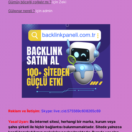
Gümüş böceği çoğalır mı ?
için
Zeki
Gülpınar nereli ?
için
admin
Reklam ve İletişim:
Skype: live:.cid.575569c608265c69
Yasal Uyarı:
Bu internet sitesi, herhangi bir marka, kurum veya
şahıs şirketi ile hiçbir bağlantısı bulunmamaktadır. Sitede yalnızca