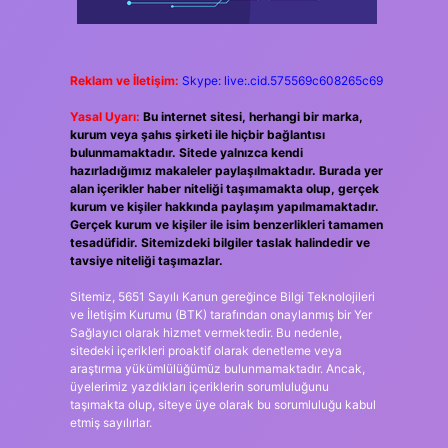
Reklam ve İletişim:
Skype: live:.cid.575569c608265c69
Yasal Uyarı:
Bu internet sitesi, herhangi bir marka,
kurum veya şahıs şirketi ile hiçbir bağlantısı
bulunmamaktadır. Sitede yalnızca kendi
hazırladığımız makaleler paylaşılmaktadır. Burada yer
alan içerikler haber niteliği taşımamakta olup, gerçek
kurum ve kişiler hakkında paylaşım yapılmamaktadır.
Gerçek kurum ve kişiler ile isim benzerlikleri tamamen
tesadüfidir. Sitemizdeki bilgiler taslak halindedir ve
tavsiye niteliği taşımazlar.
Sitemiz, 5651 Sayılı Kanun gereğince Bilgi Teknolojileri
ve İletişim Kurumu (BTK) tarafından onaylanmış bir Yer
Sağlayıcı olarak hizmet vermektedir. Bu nedenle,
sitedeki içerikleri proaktif olarak denetleme veya
araştırma yükümlülüğümüz bulunmamaktadır. Ancak,
üyelerimiz yazdıkları içeriklerin sorumluluğunu
taşımakta olup, siteye üye olarak bu sorumluluğu kabul
etmiş sayılırlar.