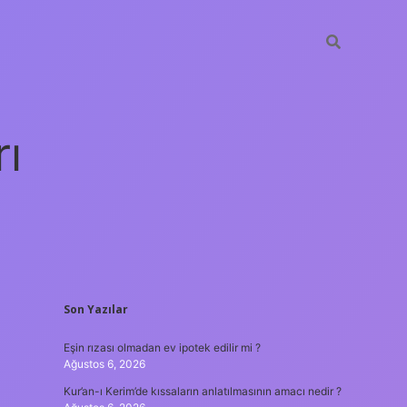
rı
SIDEBAR
Son Yazılar
betexper
Eşin rızası olmadan ev ipotek edilir mi ?
Ağustos 6, 2026
Kur’an-ı Kerim’de kıssaların anlatılmasının amacı nedir ?