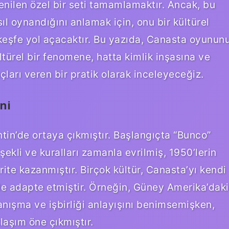
nilen özel bir seti tamamlamaktır. Ancak, bu
ıl oynandığını anlamak için, onu bir kültürel
keşfe yol açacaktır. Bu yazıda, Canasta oyunun
ltürel bir fenomene, hatta kimlik inşasına ve
çları veren bir pratik olarak inceleyeceğiz.
ni
tin’de ortaya çıkmıştır. Başlangıçta “Bunco”
ekli ve kuralları zamanla evrilmiş, 1950’lerin
te kazanmıştır. Birçok kültür, Canasta’yı kendi
de adapte etmiştir. Örneğin, Güney Amerika’daki
anışma ve işbirliği anlayışını benimsemişken,
aşım öne çıkmıştır.