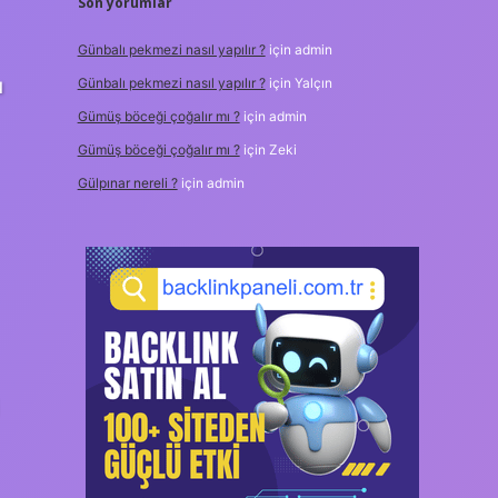
Son yorumlar
Günbalı pekmezi nasıl yapılır ?
için
admin
u
Günbalı pekmezi nasıl yapılır ?
için
Yalçın
Gümüş böceği çoğalır mı ?
için
admin
Gümüş böceği çoğalır mı ?
için
Zeki
Gülpınar nereli ?
için
admin