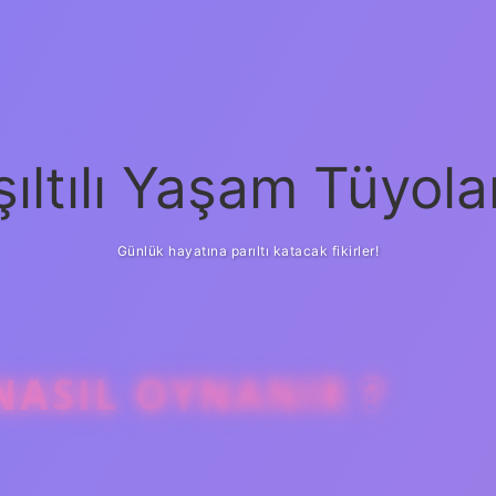
şıltılı Yaşam Tüyola
Günlük hayatına parıltı katacak fikirler!
ASIL OYNANIR ?