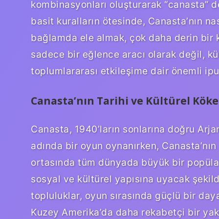
kombinasyonları oluşturarak “canasta” de
basit kuralların ötesinde, Canasta’nın nas
bağlamda ele almak, çok daha derin bir 
sadece bir eğlence aracı olarak değil, kü
toplumlararası etkileşime dair önemli ipu
Canasta’nın Tarihi ve Kültürel Köke
Canasta, 1940’ların sonlarına doğru Arjan
adında bir oyun oynanırken, Canasta’nın ş
ortasında tüm dünyada büyük bir popülari
sosyal ve kültürel yapısına uyacak şekil
topluluklar, oyun sırasında güçlü bir day
Kuzey Amerika’da daha rekabetçi bir yakl