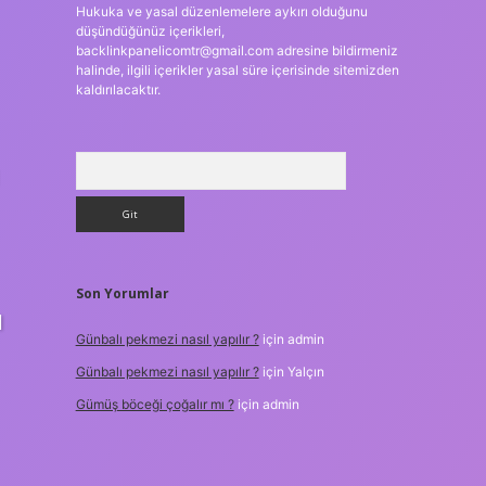
Hukuka ve yasal düzenlemelere aykırı olduğunu
düşündüğünüz içerikleri,
backlinkpanelicomtr@gmail.com
adresine bildirmeniz
halinde, ilgili içerikler yasal süre içerisinde sitemizden
kaldırılacaktır.
Arama
Son Yorumlar
l
Günbalı pekmezi nasıl yapılır ?
için
admin
Günbalı pekmezi nasıl yapılır ?
için
Yalçın
Gümüş böceği çoğalır mı ?
için
admin