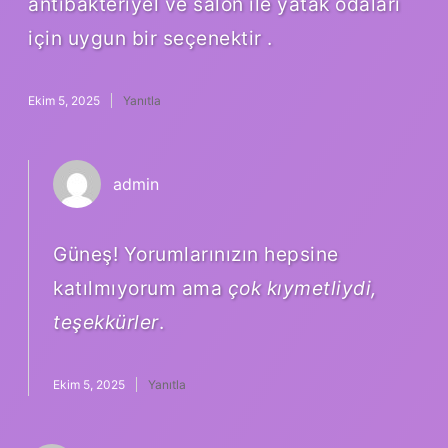
antibakteriyel ve salon ile yatak odaları
için uygun bir seçenektir .
Ekim 5, 2025
Yanıtla
admin
Güneş! Yorumlarınızın hepsine
katılmıyorum ama
çok kıymetliydi,
teşekkürler
.
Ekim 5, 2025
Yanıtla