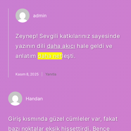
admin
Zeynep! Sevgili katkılarınız sayesinde
yazının dili
daha akıcı
hale geldi ve
anlatım
daha net
leşti.
Kasım 8, 2025
Yanıtla
Handan
Giriş kısmında güzel cümleler var, fakat
bazı noktalar eksik hissettirdi. Bence