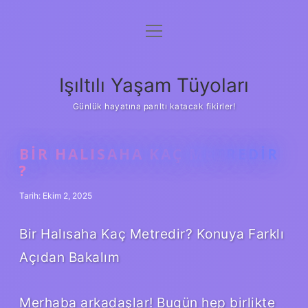
menüyü
Anasayfa
aç
Gizlilik Politikası
Işıltılı Yaşam Tüyoları
Yasal Uyarı
Günlük hayatına parıltı katacak fikirler!
Hakkımızda
BIR HALISAHA KAÇ METREDIR
?
Tarih: Ekim 2, 2025
Bir Halısaha Kaç Metredir? Konuya Farklı
Açıdan Bakalım
Merhaba arkadaşlar! Bugün hep birlikte