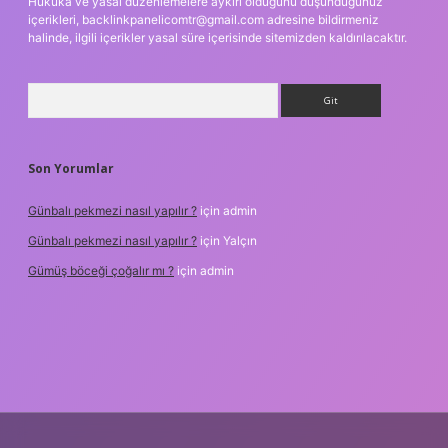
Hukuka ve yasal düzenlemelere aykırı olduğunu düşündüğünüz
içerikleri,
backlinkpanelicomtr@gmail.com
adresine bildirmeniz
halinde, ilgili içerikler yasal süre içerisinde sitemizden kaldırılacaktır.
Arama
Son Yorumlar
Günbalı pekmezi nasıl yapılır ?
için
admin
Günbalı pekmezi nasıl yapılır ?
için
Yalçın
Gümüş böceği çoğalır mı ?
için
admin
texper