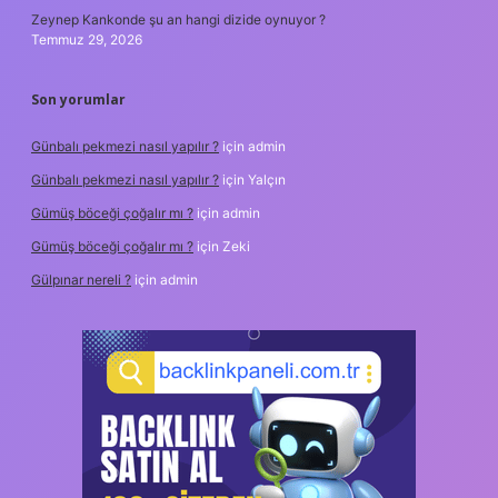
Zeynep Kankonde şu an hangi dizide oynuyor ?
Temmuz 29, 2026
Son yorumlar
Günbalı pekmezi nasıl yapılır ?
için
admin
Günbalı pekmezi nasıl yapılır ?
için
Yalçın
Gümüş böceği çoğalır mı ?
için
admin
Gümüş böceği çoğalır mı ?
için
Zeki
Gülpınar nereli ?
için
admin