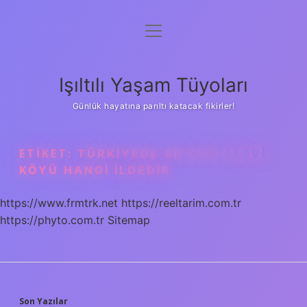
menüyü
Anasayfa
aç
Gizlilik Politikası
Işıltılı Yaşam Tüyoları
Yasal Uyarı
Günlük hayatına parıltı katacak fikirler!
Hakkımızda
ETIKET:
TÜRKIYEDE EN ÇOK ALEVI
KÖYÜ HANGI ILDEDIR
https://www.frmtrk.net
https://reeltarim.com.tr
https://phyto.com.tr
Sitemap
Son Yazılar