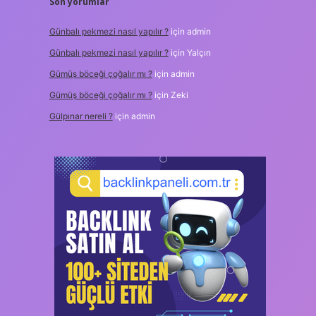
Son yorumlar
Günbalı pekmezi nasıl yapılır ?
için
admin
Günbalı pekmezi nasıl yapılır ?
için
Yalçın
Gümüş böceği çoğalır mı ?
için
admin
Gümüş böceği çoğalır mı ?
için
Zeki
Gülpınar nereli ?
için
admin