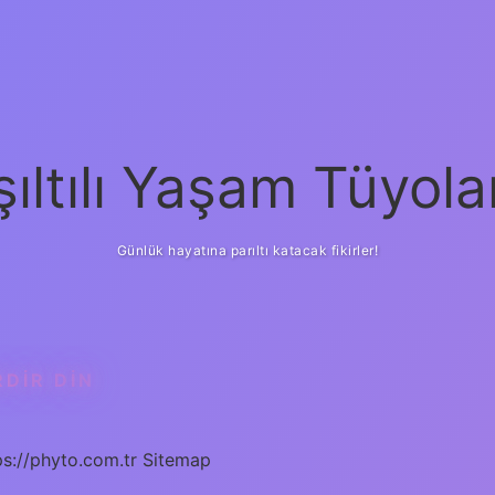
şıltılı Yaşam Tüyola
Günlük hayatına parıltı katacak fikirler!
DIR DIN
ps://phyto.com.tr
Sitemap