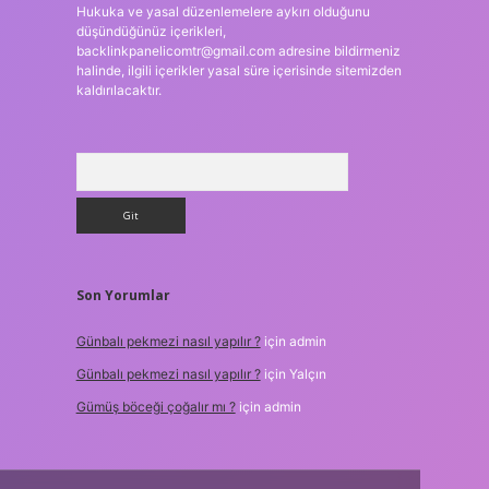
Hukuka ve yasal düzenlemelere aykırı olduğunu
düşündüğünüz içerikleri,
backlinkpanelicomtr@gmail.com
adresine bildirmeniz
halinde, ilgili içerikler yasal süre içerisinde sitemizden
kaldırılacaktır.
Arama
Son Yorumlar
Günbalı pekmezi nasıl yapılır ?
için
admin
Günbalı pekmezi nasıl yapılır ?
için
Yalçın
Gümüş böceği çoğalır mı ?
için
admin