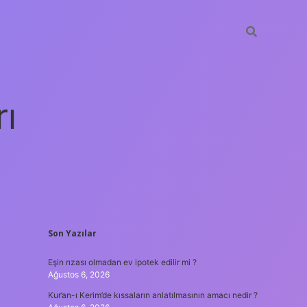
rı
SIDEBAR
Son Yazılar
betexper
Eşin rızası olmadan ev ipotek edilir mi ?
Ağustos 6, 2026
Kur’an-ı Kerim’de kıssaların anlatılmasının amacı nedir ?