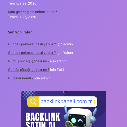
Temmuz 29, 2026
Kına geleneğinin anlamı nedir ?
Temmuz 27, 2026
Son yorumlar
Günbalı pekmezi nasıl yapılır ?
için
admin
Günbalı pekmezi nasıl yapılır ?
için
Yalçın
Gümüş böceği çoğalır mı ?
için
admin
Gümüş böceği çoğalır mı ?
için
Zeki
Gülpınar nereli ?
için
admin