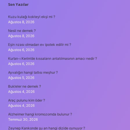
SIDEBAR
Son Yazılar
Kuzu kulağı kokteyl ekşi mi ?
Ağustos 8, 2026
Nesli ne demek ?
Ağustos 8, 2026
Eşin rızası olmadan ev ipotek edilir mi ?
Ağustos 6, 2026
Kur’an-ı Kerim’de kıssaların anlatılmasının amacı nedir ?
Ağustos 6, 2026
Ayvalığın hangi tatlısı meşhur ?
Ağustos 5, 2026
Bukleler ne demek ?
Ağustos 4, 2026
Araç pulunu kim öder ?
Ağustos 4, 2026
Alzheimer hangi kromozomda bulunur ?
Temmuz 30, 2026
Zeynep Kankonde şu an hangi dizide oynuyor ?