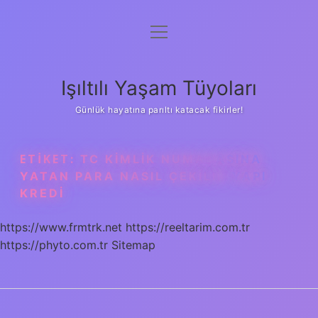
menüyü
Anasayfa
aç
Gizlilik Politikası
Işıltılı Yaşam Tüyoları
Yasal Uyarı
Günlük hayatına parıltı katacak fikirler!
Hakkımızda
ETIKET:
TC KIMLIK NUMARASINA
YATAN PARA NASIL ÇEKILIR YAPI
KREDI
https://www.frmtrk.net
https://reeltarim.com.tr
https://phyto.com.tr
Sitemap