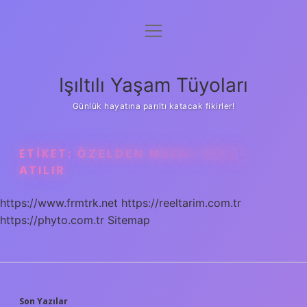
menüyü
Anasayfa
aç
Gizlilik Politikası
Işıltılı Yaşam Tüyoları
Yasal Uyarı
Günlük hayatına parıltı katacak fikirler!
Hakkımızda
ETIKET:
ÖZELDEN MESAJ NASIL
ATILIR
https://www.frmtrk.net
https://reeltarim.com.tr
https://phyto.com.tr
Sitemap
Son Yazılar