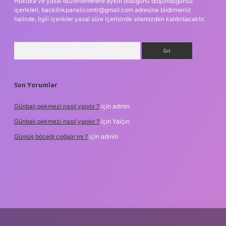
Hukuka ve yasal düzenlemelere aykırı olduğunu düşündüğünüz
içerikleri,
backlinkpanelicomtr@gmail.com
adresine bildirmeniz
halinde, ilgili içerikler yasal süre içerisinde sitemizden kaldırılacaktır.
Arama
Son Yorumlar
Günbalı pekmezi nasıl yapılır ?
için
admin
Günbalı pekmezi nasıl yapılır ?
için
Yalçın
Gümüş böceği çoğalır mı ?
için
admin
texper