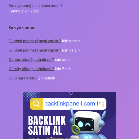
Kına geleneğinin anlamı nedir ?
Temmuz 27, 2026
Son yorumlar
Günbalı pekmezi nasıl yapılır ?
için
admin
Günbalı pekmezi nasıl yapılır ?
için
Yalçın
Gümüş böceği çoğalır mı ?
için
admin
Gümüş böceği çoğalır mı ?
için
Zeki
Gülpınar nereli ?
için
admin