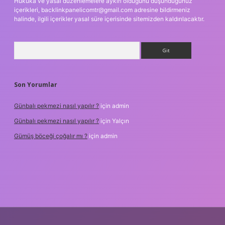
Hukuka ve yasal düzenlemelere aykırı olduğunu düşündüğünüz
içerikleri,
backlinkpanelicomtr@gmail.com
adresine bildirmeniz
halinde, ilgili içerikler yasal süre içerisinde sitemizden kaldırılacaktır.
Arama
Son Yorumlar
Günbalı pekmezi nasıl yapılır ?
için
admin
Günbalı pekmezi nasıl yapılır ?
için
Yalçın
Gümüş böceği çoğalır mı ?
için
admin
betexper