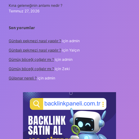
Kına geleneğinin anlamı nedir ?
Temmuz 27, 2026
Son yorumlar
Günbalı pekmezi nasıl yapılır ?
için
admin
Günbalı pekmezi nasıl yapılır ?
için
Yalçın
Gümüş böceği çoğalır mı ?
için
admin
Gümüş böceği çoğalır mı ?
için
Zeki
Gülpınar nereli ?
için
admin