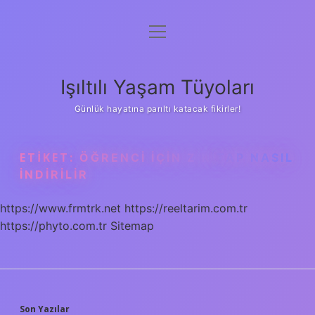
menüyü
Anasayfa
aç
Gizlilik Politikası
Işıltılı Yaşam Tüyoları
Yasal Uyarı
Günlük hayatına parıltı katacak fikirler!
Hakkımızda
ETIKET:
ÖĞRENCI IÇIN Z KITAP NASIL
INDIRILIR
https://www.frmtrk.net
https://reeltarim.com.tr
https://phyto.com.tr
Sitemap
Son Yazılar