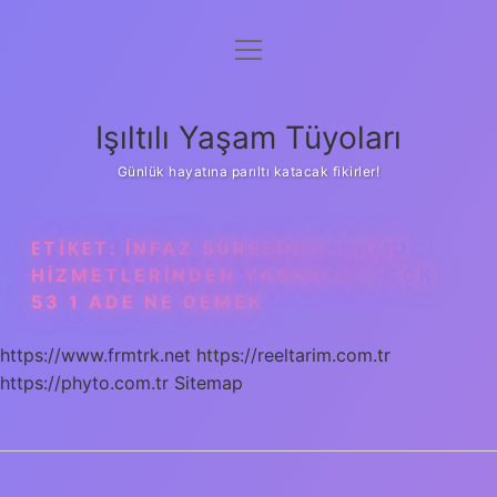
menüyü
Anasayfa
aç
Gizlilik Politikası
Işıltılı Yaşam Tüyoları
Yasal Uyarı
Günlük hayatına parıltı katacak fikirler!
Hakkımızda
ETIKET:
İNFAZ SÜRESINCE KAMU
HIZMETLERINDEN YASAKLILIK TCK
53 1 ADE NE DEMEK
https://www.frmtrk.net
https://reeltarim.com.tr
https://phyto.com.tr
Sitemap