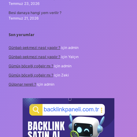
Temmuz 23, 2026
Besi danaya hangi yem verilir ?
Temmuz 21, 2026
Son yorumlar
Günbalı pekmezi nasıl yapılır ?
için
admin
Günbalı pekmezi nasıl yapılır ?
için
Yalçın
Gümüş böceği çoğalır mı ?
için
admin
Gümüş böceği çoğalır mı ?
için
Zeki
Gülpınar nereli ?
için
admin