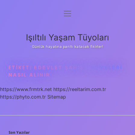
menüyü
Anasayfa
aç
Gizlilik Politikası
Işıltılı Yaşam Tüyoları
Yasal Uyarı
Günlük hayatına parıltı katacak fikirler!
Hakkımızda
ETIKET:
EDEVLET ŞAHIS ÖDEMELERI
NASIL ALINIR
https://www.frmtrk.net
https://reeltarim.com.tr
https://phyto.com.tr
Sitemap
Son Yazılar