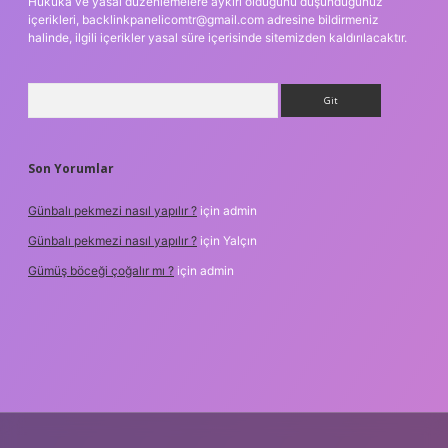
Hukuka ve yasal düzenlemelere aykırı olduğunu düşündüğünüz
içerikleri,
backlinkpanelicomtr@gmail.com
adresine bildirmeniz
halinde, ilgili içerikler yasal süre içerisinde sitemizden kaldırılacaktır.
Arama
Son Yorumlar
Günbalı pekmezi nasıl yapılır ?
için
admin
Günbalı pekmezi nasıl yapılır ?
için
Yalçın
Gümüş böceği çoğalır mı ?
için
admin
r