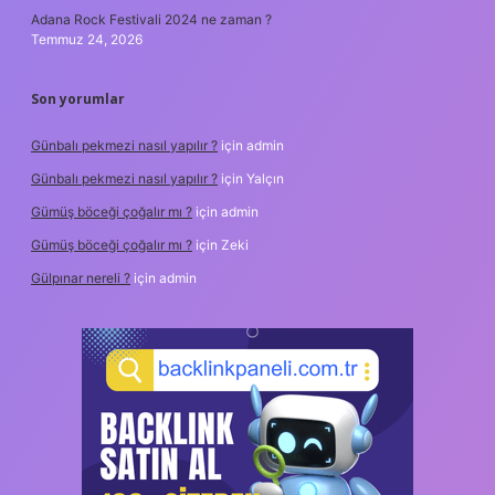
Adana Rock Festivali 2024 ne zaman ?
Temmuz 24, 2026
Son yorumlar
Günbalı pekmezi nasıl yapılır ?
için
admin
Günbalı pekmezi nasıl yapılır ?
için
Yalçın
Gümüş böceği çoğalır mı ?
için
admin
Gümüş böceği çoğalır mı ?
için
Zeki
Gülpınar nereli ?
için
admin