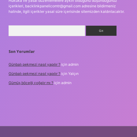
Hukuka ve yasal düzenlemelere aykırı olduğunu düşündüğünüz
içerikleri,
backlinkpanelicomtr@gmail.com
adresine bildirmeniz
halinde, ilgili içerikler yasal süre içerisinde sitemizden kaldırılacaktır.
Arama
Son Yorumlar
Günbalı pekmezi nasıl yapılır ?
için
admin
Günbalı pekmezi nasıl yapılır ?
için
Yalçın
Gümüş böceği çoğalır mı ?
için
admin
texper