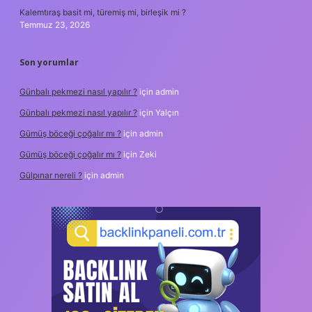
Kalemtıraş basit mi, türemiş mi, birleşik mi ?
Temmuz 23, 2026
Son yorumlar
Günbalı pekmezi nasıl yapılır ?
için
admin
Günbalı pekmezi nasıl yapılır ?
için
Yalçın
Gümüş böceği çoğalır mı ?
için
admin
Gümüş böceği çoğalır mı ?
için
Zeki
Gülpınar nereli ?
için
admin