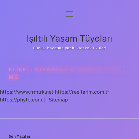
menüyü
Anasayfa
aç
Gizlilik Politikası
Işıltılı Yaşam Tüyoları
Yasal Uyarı
Günlük hayatına parıltı katacak fikirler!
Hakkımızda
ETIKET:
DIYARBAKIR ÇÜNGÜŞ KÜRT
MÜ
https://www.frmtrk.net
https://reeltarim.com.tr
https://phyto.com.tr
Sitemap
Son Yazılar