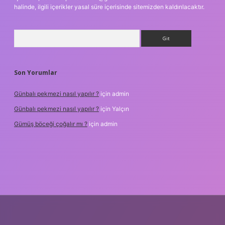
halinde, ilgili içerikler yasal süre içerisinde sitemizden kaldırılacaktır.
Arama
Son Yorumlar
Günbalı pekmezi nasıl yapılır ?
için
admin
Günbalı pekmezi nasıl yapılır ?
için
Yalçın
Gümüş böceği çoğalır mı ?
için
admin
texper