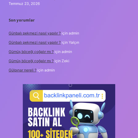
Temmuz 23, 2026
Son yorumlar
Günbalı pekmezi nasıl yapılır ?
için
admin
Günbalı pekmezi nasıl yapılır ?
için
Yalçın
Gümüş böceği çoğalır mı ?
için
admin
Gümüş böceği çoğalır mı ?
için
Zeki
Gülpınar nereli ?
için
admin