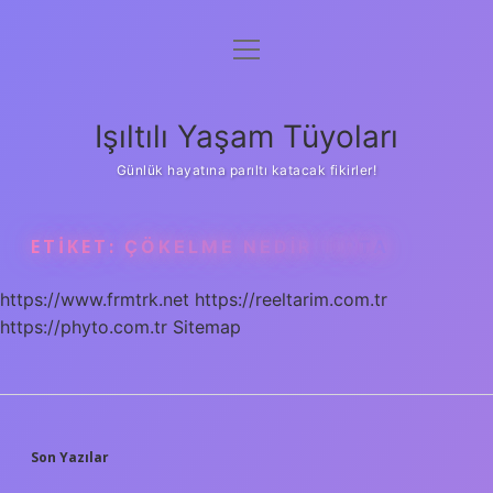
menüyü
Anasayfa
aç
Gizlilik Politikası
Işıltılı Yaşam Tüyoları
Yasal Uyarı
Günlük hayatına parıltı katacak fikirler!
Hakkımızda
ETIKET:
ÇÖKELME NEDIR TIPTA
https://www.frmtrk.net
https://reeltarim.com.tr
https://phyto.com.tr
Sitemap
SIDEBAR
Son Yazılar