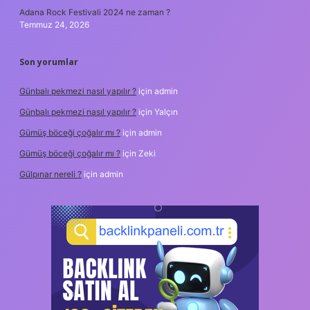
Adana Rock Festivali 2024 ne zaman ?
Temmuz 24, 2026
Son yorumlar
Günbalı pekmezi nasıl yapılır ?
için
admin
Günbalı pekmezi nasıl yapılır ?
için
Yalçın
Gümüş böceği çoğalır mı ?
için
admin
Gümüş böceği çoğalır mı ?
için
Zeki
Gülpınar nereli ?
için
admin