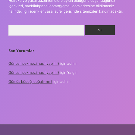
Hukuka ve yasal düzenlemelere aykırı olduğunu düşündüğünüz
içerikleri,
backlinkpanelicomtr@gmail.com
adresine bildirmeniz
halinde, ilgili içerikler yasal süre içerisinde sitemizden kaldırılacaktır.
Arama
Son Yorumlar
Günbalı pekmezi nasıl yapılır ?
için
admin
Günbalı pekmezi nasıl yapılır ?
için
Yalçın
Gümüş böceği çoğalır mı ?
için
admin
texper