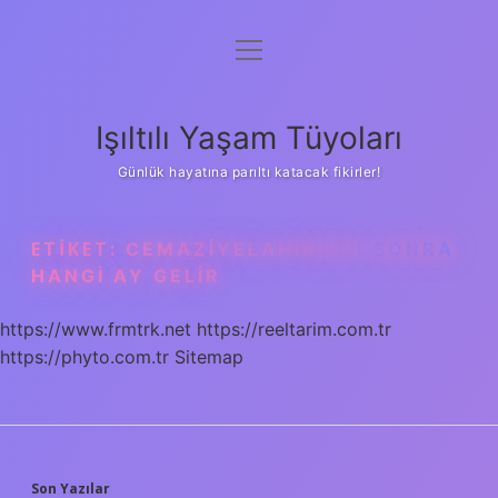
menüyü
Anasayfa
aç
Gizlilik Politikası
Işıltılı Yaşam Tüyoları
Yasal Uyarı
Günlük hayatına parıltı katacak fikirler!
Hakkımızda
ETIKET:
CEMAZIYELAHIRDEN SONRA
HANGI AY GELIR
https://www.frmtrk.net
https://reeltarim.com.tr
https://phyto.com.tr
Sitemap
Son Yazılar