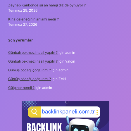
Zeynep Kankonde şu an hangi dizide oynuyor ?
Temmuz 29, 2026
Kına geleneğinin anlamı nedir ?
Temmuz 27, 2026
Son yorumlar
Günbalı pekmezi nasıl yapılır ?
için
admin
Günbalı pekmezi nasıl yapılır ?
için
Yalçın
Gümüş böceği çoğalır mı ?
için
admin
Gümüş böceği çoğalır mı ?
için
Zeki
Gülpınar nereli ?
için
admin