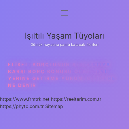
menüyü
Anasayfa
aç
Gizlilik Politikası
Işıltılı Yaşam Tüyoları
Yasal Uyarı
Günlük hayatına parıltı katacak fikirler!
Hakkımızda
ETIKET:
BORÇLUNUN ALACAKLIYA
KARŞI BORÇ KONUSU OLAN ŞEYI
YERINE GETIRME YÜKÜMLÜLÜĞÜNE
NE DENIR
https://www.frmtrk.net
https://reeltarim.com.tr
https://phyto.com.tr
Sitemap