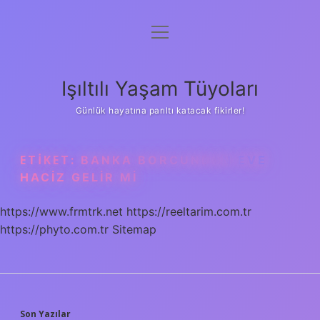
menüyü
Anasayfa
aç
Gizlilik Politikası
Işıltılı Yaşam Tüyoları
Yasal Uyarı
Günlük hayatına parıltı katacak fikirler!
Hakkımızda
ETIKET:
BANKA BORCUNDAN EVE
HACIZ GELIR MI
https://www.frmtrk.net
https://reeltarim.com.tr
https://phyto.com.tr
Sitemap
Son Yazılar