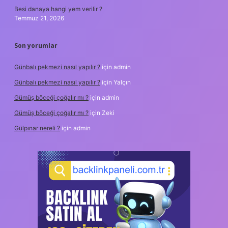
Besi danaya hangi yem verilir ?
Temmuz 21, 2026
Son yorumlar
Günbalı pekmezi nasıl yapılır ?
için
admin
Günbalı pekmezi nasıl yapılır ?
için
Yalçın
Gümüş böceği çoğalır mı ?
için
admin
Gümüş böceği çoğalır mı ?
için
Zeki
Gülpınar nereli ?
için
admin