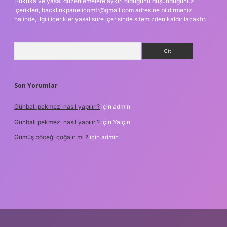
Hukuka ve yasal düzenlemelere aykırı olduğunu düşündüğünüz
içerikleri,
backlinkpanelicomtr@gmail.com
adresine bildirmeniz
halinde, ilgili içerikler yasal süre içerisinde sitemizden kaldırılacaktır.
Arama
Son Yorumlar
Günbalı pekmezi nasıl yapılır ?
için
admin
Günbalı pekmezi nasıl yapılır ?
için
Yalçın
Gümüş böceği çoğalır mı ?
için
admin
texper