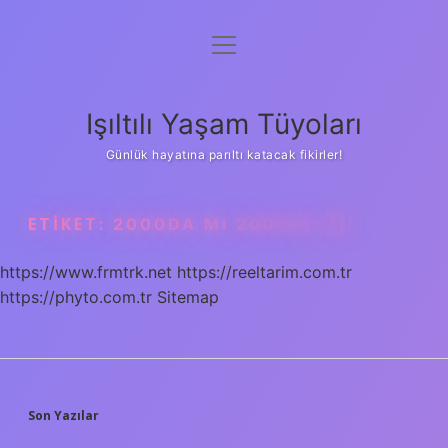
menüyü
Anasayfa
aç
Gizlilik Politikası
Işıltılı Yaşam Tüyoları
Yasal Uyarı
Günlük hayatına parıltı katacak fikirler!
Hakkımızda
ETIKET:
2000DA MI 2000DE MI
https://www.frmtrk.net
https://reeltarim.com.tr
https://phyto.com.tr
Sitemap
SIDEBAR
Son Yazılar