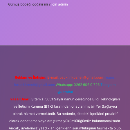
Gümüş böceği çoğalır mı ?
için
admin
etexper
Reklam ve İletişim:
E-mail:
backlinkpaneli@gmail.com
Teams:
forumhizmeti@gmail.com
Whatsapp: 0262 606 0 726
Telegram:
@karabul
Yasal Uyarı:
Sitemiz, 5651 Sayılı Kanun gereğince Bilgi Teknolojileri
ve İletişim Kurumu (BTK) tarafından onaylanmış bir Yer Sağlayıcı
olarak hizmet vermektedir. Bu nedenle, sitedeki içerikleri proaktif
olarak denetleme veya araştırma yükümlülüğümüz bulunmamaktadır.
Ancak, üyelerimiz yazdıkları içeriklerin sorumluluğunu taşımakta olup,