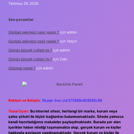
Temmuz 29, 2026
Son yorumlar
Günbalı pekmezi nasıl yapılır ?
için
admin
Günbalı pekmezi nasıl yapılır ?
için
Yalçın
Gümüş böceği çoğalır mı ?
için
admin
Gümüş böceği çoğalır mı ?
için
Zeki
Gülpınar nereli ?
için
admin
Reklam ve İletişim:
Skype: live:.cid.575569c608265c69
Yasal Uyarı:
Bu internet sitesi, herhangi bir marka, kurum veya
şahıs şirketi ile hiçbir bağlantısı bulunmamaktadır. Sitede yalnızca
kendi hazırladığımız makaleler paylaşılmaktadır. Burada yer alan
içerikler haber niteliği taşımamakta olup, gerçek kurum ve kişiler
hakkında paylaşım yapılmamaktadır. Gerçek kurum ve kişiler ile