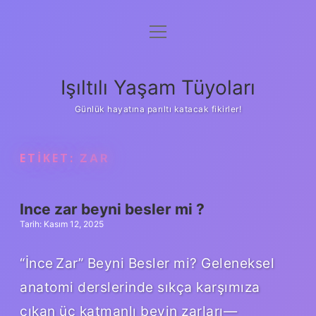
menüyü
Anasayfa
aç
Gizlilik Politikası
Işıltılı Yaşam Tüyoları
Yasal Uyarı
Günlük hayatına parıltı katacak fikirler!
Hakkımızda
ETIKET:
ZAR
Ince zar beyni besler mi ?
Tarih: Kasım 12, 2025
“İnce Zar” Beyni Besler mi? Geleneksel
anatomi derslerinde sıkça karşımıza
çıkan üç katmanlı beyin zarları—