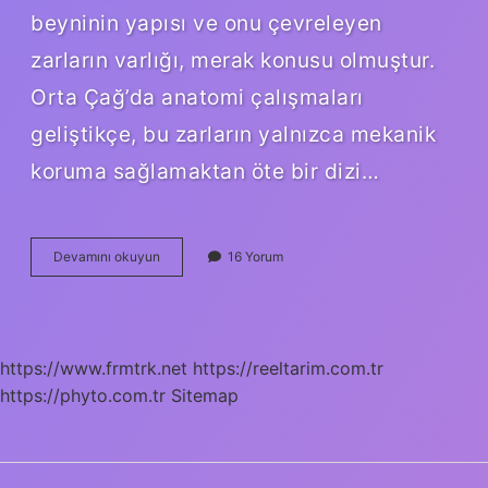
beyninin yapısı ve onu çevreleyen
zarların varlığı, merak konusu olmuştur.
Orta Çağ’da anatomi çalışmaları
geliştikçe, bu zarların yalnızca mekanik
koruma sağlamaktan öte bir dizi…
Ince
Devamını okuyun
16 Yorum
zar
beyni
besler
mi
?
https://www.frmtrk.net
https://reeltarim.com.tr
https://phyto.com.tr
Sitemap