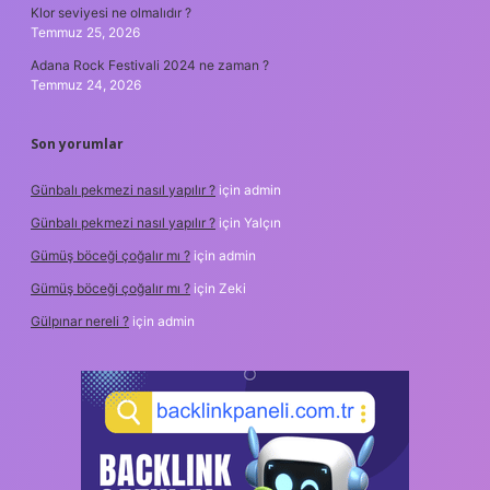
Klor seviyesi ne olmalıdır ?
Temmuz 25, 2026
Adana Rock Festivali 2024 ne zaman ?
Temmuz 24, 2026
Son yorumlar
Günbalı pekmezi nasıl yapılır ?
için
admin
Günbalı pekmezi nasıl yapılır ?
için
Yalçın
Gümüş böceği çoğalır mı ?
için
admin
Gümüş böceği çoğalır mı ?
için
Zeki
Gülpınar nereli ?
için
admin