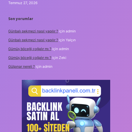
Temmuz 27, 2026
Son yorumlar
Günbalı pekmezi nasıl yapılır ?
için
admin
Günbalı pekmezi nasıl yapılır ?
için
Yalçın
Gümüş böceği çoğalır mı ?
için
admin
Gümüş böceği çoğalır mı ?
için
Zeki
Gülpınar nereli ?
için
admin