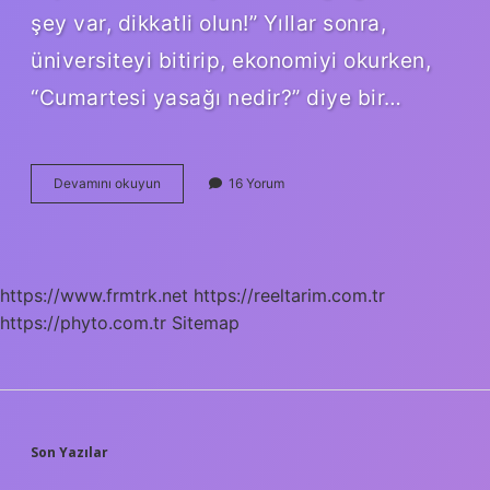
şey var, dikkatli olun!” Yıllar sonra,
üniversiteyi bitirip, ekonomiyi okurken,
“Cumartesi yasağı nedir?” diye bir…
Cumartesi
Devamını okuyun
16 Yorum
yasağı
nedir
ayeti
?
https://www.frmtrk.net
https://reeltarim.com.tr
https://phyto.com.tr
Sitemap
SIDEBAR
Son Yazılar