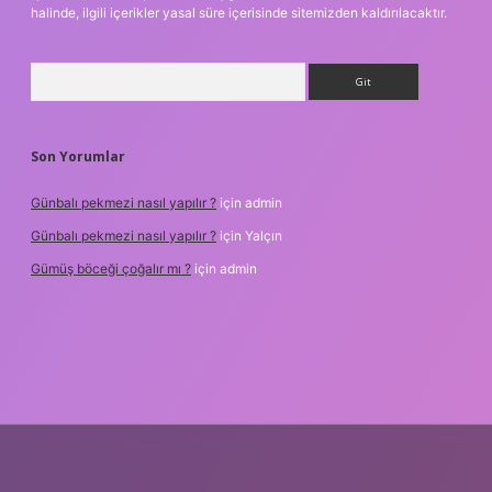
halinde, ilgili içerikler yasal süre içerisinde sitemizden kaldırılacaktır.
Arama
Son Yorumlar
Günbalı pekmezi nasıl yapılır ?
için
admin
Günbalı pekmezi nasıl yapılır ?
için
Yalçın
Gümüş böceği çoğalır mı ?
için
admin
etexper