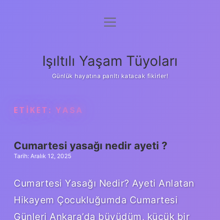
menüyü
Anasayfa
aç
Gizlilik Politikası
Işıltılı Yaşam Tüyoları
Yasal Uyarı
Günlük hayatına parıltı katacak fikirler!
Hakkımızda
ETIKET:
YASA
Cumartesi yasağı nedir ayeti ?
Tarih: Aralık 12, 2025
Cumartesi Yasağı Nedir? Ayeti Anlatan
Hikayem Çocukluğumda Cumartesi
Günleri Ankara’da büyüdüm, küçük bir