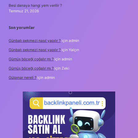
Besi danaya hangi yem verilir ?
Temmuz 21, 2026
Son yorumlar
Günbalı pekmezi nasıl yapılır ?
için
admin
Günbalı pekmezi nasıl yapılır ?
için
Yalçın
Gümüş böceği çoğalır mı ?
için
admin
Gümüş böceği çoğalır mı ?
için
Zeki
Gülpınar nereli ?
için
admin