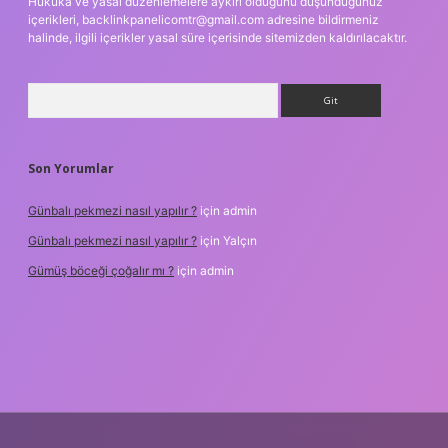
Hukuka ve yasal düzenlemelere aykırı olduğunu düşündüğünüz
içerikleri,
backlinkpanelicomtr@gmail.com
adresine bildirmeniz
halinde, ilgili içerikler yasal süre içerisinde sitemizden kaldırılacaktır.
Arama
Son Yorumlar
Günbalı pekmezi nasıl yapılır ?
için
admin
Günbalı pekmezi nasıl yapılır ?
için
Yalçın
Gümüş böceği çoğalır mı ?
için
admin
texper