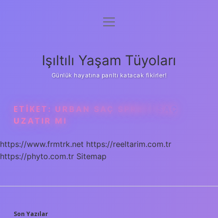
menüyü
Anasayfa
aç
Gizlilik Politikası
Işıltılı Yaşam Tüyoları
Yasal Uyarı
Günlük hayatına parıltı katacak fikirler!
Hakkımızda
ETIKET:
URBAN SAÇ SPREYI SAÇ
UZATIR MI
https://www.frmtrk.net
https://reeltarim.com.tr
https://phyto.com.tr
Sitemap
Son Yazılar