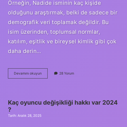
Örneğin, Nadide isminin kaç kişide
olduğunu araştırmak, belki de sadece bir
demografik veri toplamak değildir. Bu
isim üzerinden, toplumsal normlar,
katılım, eşitlik ve bireysel kimlik gibi çok
daha derin…
Nadide
Devamını okuyun
28 Yorum
ismi
kaç
kişide
var
?
Kaç oyuncu değişikliği hakkı var 2024
?
Tarih: Aralık 28, 2025