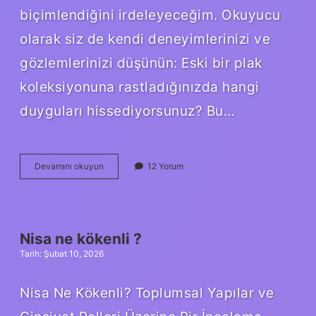
biçimlendiğini irdeleyeceğim. Okuyucu
olarak siz de kendi deneyimlerinizi ve
gözlemlerinizi düşünün: Eski bir plak
koleksiyonuna rastladığınızda hangi
duyguları hissediyorsunuz? Bu…
Gramofon
Devamını okuyun
12 Yorum
plak
çalar
mı
?
Nisa ne kökenli ?
Tarih: Şubat 10, 2026
Nisa Ne Kökenli? Toplumsal Yapılar ve