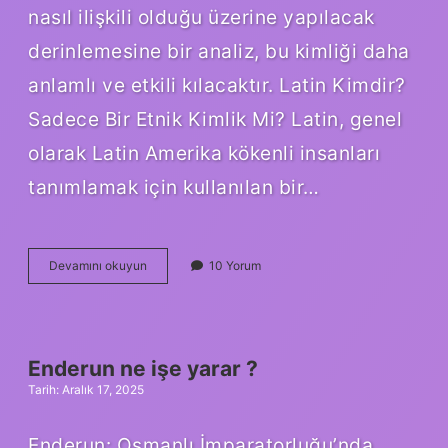
nasıl ilişkili olduğu üzerine yapılacak
derinlemesine bir analiz, bu kimliği daha
anlamlı ve etkili kılacaktır. Latin Kimdir?
Sadece Bir Etnik Kimlik Mi? Latin, genel
olarak Latin Amerika kökenli insanları
tanımlamak için kullanılan bir…
Latin
Devamını okuyun
10 Yorum
dili
hangi
ülkenin
?
Enderun ne işe yarar ?
Tarih: Aralık 17, 2025
Enderun: Osmanlı İmparatorluğu’nda