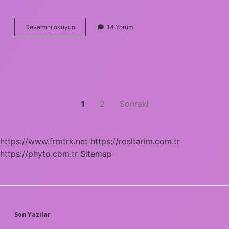
Kaç
Devamını okuyun
14 Yorum
Renk
uğur
böceği
var
?
Yazı
1
2
Sonraki
sayfalaması
https://www.frmtrk.net
https://reeltarim.com.tr
https://phyto.com.tr
Sitemap
SIDEBAR
Son Yazılar