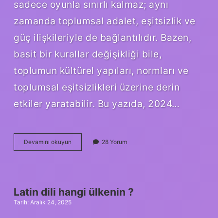
sadece oyunla sınırlı kalmaz; aynı
zamanda toplumsal adalet, eşitsizlik ve
güç ilişkileriyle de bağlantılıdır. Bazen,
basit bir kurallar değişikliği bile,
toplumun kültürel yapıları, normları ve
toplumsal eşitsizlikleri üzerine derin
etkiler yaratabilir. Bu yazıda, 2024…
Kaç
Devamını okuyun
28 Yorum
oyuncu
değişikliği
hakkı
var
2024
Latin dili hangi ülkenin ?
?
Tarih: Aralık 24, 2025