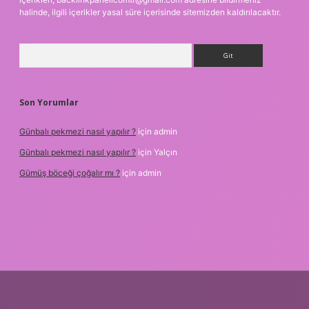
halinde, ilgili içerikler yasal süre içerisinde sitemizden kaldırılacaktır.
Arama
Son Yorumlar
Günbalı pekmezi nasıl yapılır ?
için
admin
Günbalı pekmezi nasıl yapılır ?
için
Yalçın
Gümüş böceği çoğalır mı ?
için
admin
etexper