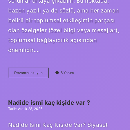
sorunlar ortaya çıkabilir. Bu noktada,
bazen yazılı ya da sözlü, ama her zaman
belirli bir toplumsal etkileşimin parçası
olan özelgeler (özel bilgi veya mesajlar),
toplumsal bağlayıcılık açısından
önemlidir.…
Özelgeler
Devamını okuyun
8 Yorum
bağlayıcı
mıdır
?
Nadide ismi kaç kişide var ?
Tarih: Aralık 28, 2025
Nadide İsmi Kaç Kişide Var? Siyaset