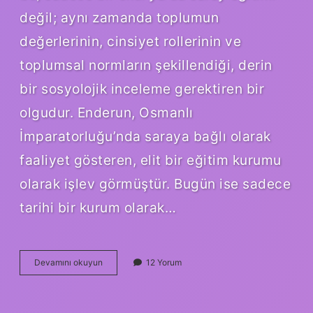
değil; aynı zamanda toplumun
değerlerinin, cinsiyet rollerinin ve
toplumsal normların şekillendiği, derin
bir sosyolojik inceleme gerektiren bir
olgudur. Enderun, Osmanlı
İmparatorluğu’nda saraya bağlı olarak
faaliyet gösteren, elit bir eğitim kurumu
olarak işlev görmüştür. Bugün ise sadece
tarihi bir kurum olarak…
Enderun
Devamını okuyun
12 Yorum
ne
işe
yarar
?