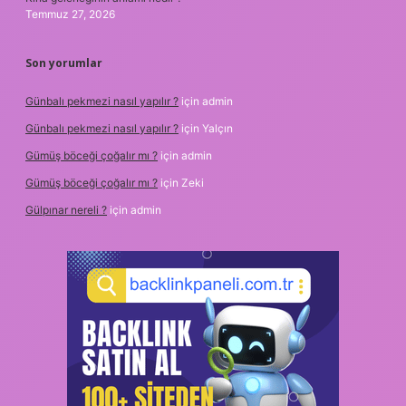
Temmuz 27, 2026
Son yorumlar
Günbalı pekmezi nasıl yapılır ?
için
admin
Günbalı pekmezi nasıl yapılır ?
için
Yalçın
Gümüş böceği çoğalır mı ?
için
admin
Gümüş böceği çoğalır mı ?
için
Zeki
Gülpınar nereli ?
için
admin