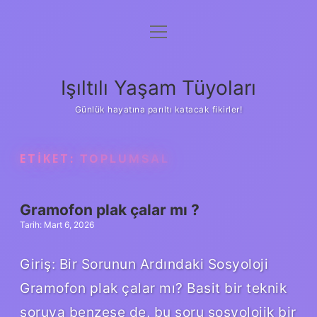
menüyü
Anasayfa
aç
Gizlilik Politikası
Işıltılı Yaşam Tüyoları
Yasal Uyarı
Günlük hayatına parıltı katacak fikirler!
Hakkımızda
ETIKET:
TOPLUMSAL
Gramofon plak çalar mı ?
Tarih: Mart 6, 2026
Giriş: Bir Sorunun Ardındaki Sosyoloji
Gramofon plak çalar mı? Basit bir teknik
soruya benzese de, bu soru sosyolojik bir