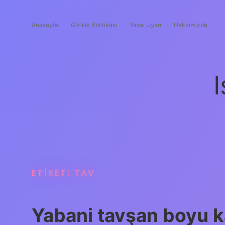
Anasayfa
Gizlilik Politikası
Yasal Uyarı
Hakkımızda
I
ETIKET:
TAV
Yabani tavşan boyu 