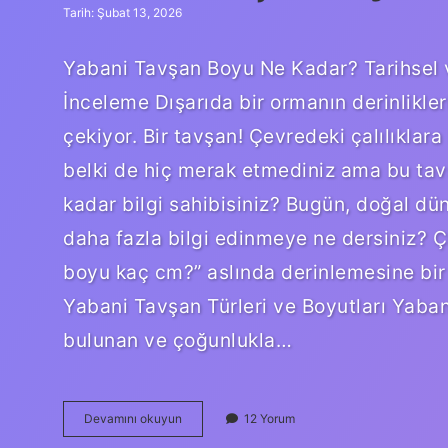
Tarih: Şubat 13, 2026
Yabani Tavşan Boyu Ne Kadar? Tarihsel v
İnceleme Dışarıda bir ormanın derinlikler
çekiyor. Bir tavşan! Çevredeki çalılıklar
belki de hiç merak etmediniz ama bu tavş
kadar bilgi sahibisiniz? Bugün, doğal dü
daha fazla bilgi edinmeye ne dersiniz? Ç
boyu kaç cm?” aslında derinlemesine bir i
Yabani Tavşan Türleri ve Boyutları Yaban
bulunan ve çoğunlukla…
Yabani
Devamını okuyun
12 Yorum
tavşan