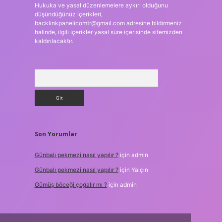
Hukuka ve yasal düzenlemelere aykırı olduğunu
düşündüğünüz içerikleri,
backlinkpanelicomtr@gmail.com
adresine bildirmeniz
halinde, ilgili içerikler yasal süre içerisinde sitemizden
kaldırılacaktır.
Arama
Son Yorumlar
Günbalı pekmezi nasıl yapılır ?
için
admin
Günbalı pekmezi nasıl yapılır ?
için
Yalçın
Gümüş böceği çoğalır mı ?
için
admin