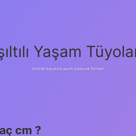
şıltılı Yaşam Tüyola
Günlük hayatına parıltı katacak fikirler!
kaç cm ?