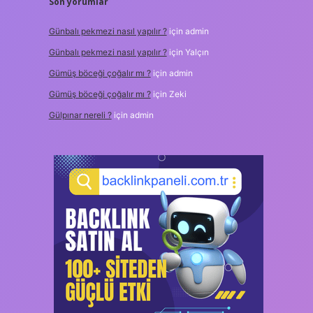
Son yorumlar
Günbalı pekmezi nasıl yapılır ?
için
admin
Günbalı pekmezi nasıl yapılır ?
için
Yalçın
Gümüş böceği çoğalır mı ?
için
admin
Gümüş böceği çoğalır mı ?
için
Zeki
Gülpınar nereli ?
için
admin