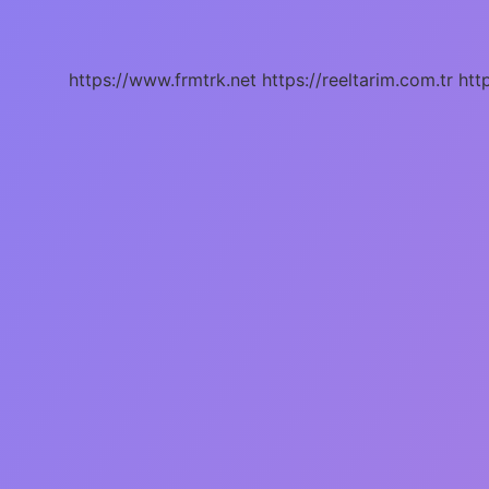
boyu
kaç
cm
?
https://www.frmtrk.net
https://reeltarim.com.tr
htt