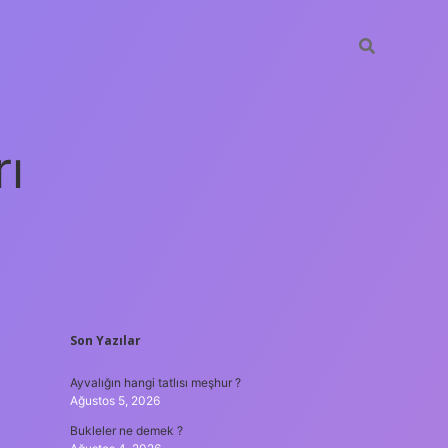
rı
SIDEBAR
Son Yazılar
betexper
Ayvalığın hangi tatlısı meşhur ?
Ağustos 5, 2026
Bukleler ne demek ?