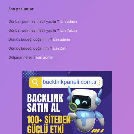
Son yorumlar
Günbalı pekmezi nasıl yapılır ?
için
admin
Günbalı pekmezi nasıl yapılır ?
için
Yalçın
Gümüş böceği çoğalır mı ?
için
admin
Gümüş böceği çoğalır mı ?
için
Zeki
Gülpınar nereli ?
için
admin