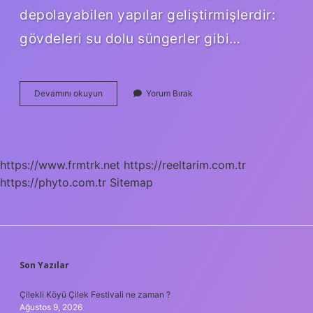
depolayabilen yapılar geliştirmişlerdir:
gövdeleri su dolu süngerler gibi…
Kaktüs
Devamını okuyun
Yorum Bırak
kaç
günde
bir
sulanmalı
?
https://www.frmtrk.net
https://reeltarim.com.tr
https://phyto.com.tr
Sitemap
SIDEBAR
Son Yazılar
Çilekli Köyü Çilek Festivali ne zaman ?
Ağustos 9, 2026