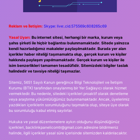
Reklam ve İletişim:
Skype: live:.cid.575569c608265c69
Yasal Uyarı:
Bu internet sitesi, herhangi bir marka, kurum veya
şahıs şirketi ile hiçbir bağlantısı bulunmamaktadır. Sitede yalnızca
kendi hazırladığımız makaleler paylaşılmaktadır. Burada yer alan
içerikler haber niteliği taşımamakta olup, gerçek kurum ve kişiler
hakkında paylaşım yapılmamaktadır. Gerçek kurum ve kişiler ile
isim benzerlikleri tamamen tesadüfidir. Sitemizdeki bilgiler taslak
halindedir ve tavsiye niteliği taşımazlar.
Sitemiz, 5651 Sayılı Kanun gereğince Bilgi Teknolojileri ve İletişim
Kurumu (BTK) tarafından onaylanmış bir Yer Sağlayıcı olarak hizmet
vermektedir. Bu nedenle, sitedeki içerikleri proaktif olarak denetleme
veya araştırma yükümlülüğümüz bulunmamaktadır. Ancak, üyelerimiz
yazdıkları içeriklerin sorumluluğunu taşımakta olup, siteye üye olarak
bu sorumluluğu kabul etmiş sayılırlar.
Hukuka ve yasal düzenlemelere aykırı olduğunu düşündüğünüz
içerikleri,
backlinkpanelicomtr@gmail.com
adresine bildirmeniz
halinde, ilgili içerikler yasal süre içerisinde sitemizden kaldırılacaktır.