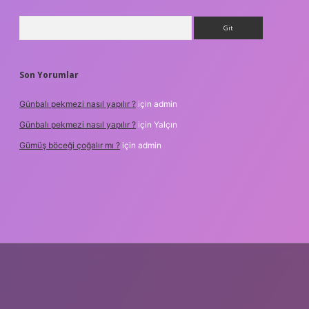
Arama
Son Yorumlar
Günbalı pekmezi nasıl yapılır ?
için
admin
Günbalı pekmezi nasıl yapılır ?
için
Yalçın
Gümüş böceği çoğalır mı ?
için
admin
per