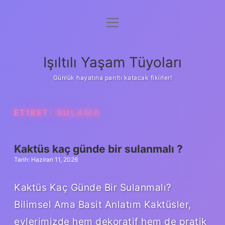
menüyü
Anasayfa
aç
Gizlilik Politikası
Işıltılı Yaşam Tüyoları
Yasal Uyarı
Günlük hayatına parıltı katacak fikirler!
Hakkımızda
ETIKET:
SULAMA
Kaktüs kaç günde bir sulanmalı ?
Tarih: Haziran 11, 2026
Kaktüs Kaç Günde Bir Sulanmalı?
Bilimsel Ama Basit Anlatım Kaktüsler,
evlerimizde hem dekoratif hem de pratik