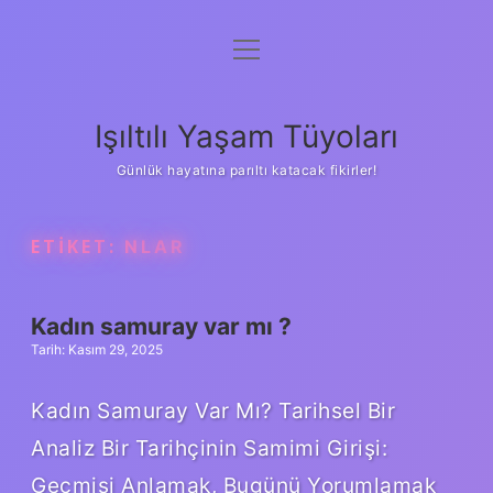
menüyü
Anasayfa
aç
Gizlilik Politikası
Işıltılı Yaşam Tüyoları
Yasal Uyarı
Günlük hayatına parıltı katacak fikirler!
Hakkımızda
ETIKET:
NLAR
Kadın samuray var mı ?
Tarih: Kasım 29, 2025
Kadın Samuray Var Mı? Tarihsel Bir
Analiz Bir Tarihçinin Samimi Girişi:
Geçmişi Anlamak, Bugünü Yorumlamak