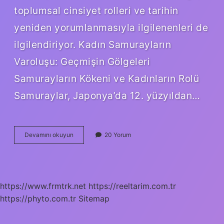
toplumsal cinsiyet rolleri ve tarihin
yeniden yorumlanmasıyla ilgilenenleri de
ilgilendiriyor. Kadın Samurayların
Varoluşu: Geçmişin Gölgeleri
Samurayların Kökeni ve Kadınların Rolü
Samuraylar, Japonya’da 12. yüzyıldan…
Kadın
Devamını okuyun
20 Yorum
samuray
var
mı
?
https://www.frmtrk.net
https://reeltarim.com.tr
https://phyto.com.tr
Sitemap