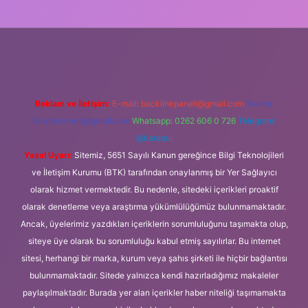
xper
Reklam ve İletişim:
E-mail:
backlinkpaneli@gmail.com
Teams:
forumhizmeti@gmail.com
Whatsapp: 0262 606 0 726
Telegram:
@karabul
Yasal Uyarı:
Sitemiz, 5651 Sayılı Kanun gereğince Bilgi Teknolojileri
ve İletişim Kurumu (BTK) tarafından onaylanmış bir Yer Sağlayıcı
olarak hizmet vermektedir. Bu nedenle, sitedeki içerikleri proaktif
olarak denetleme veya araştırma yükümlülüğümüz bulunmamaktadır.
Ancak, üyelerimiz yazdıkları içeriklerin sorumluluğunu taşımakta olup,
siteye üye olarak bu sorumluluğu kabul etmiş sayılırlar. Bu internet
sitesi, herhangi bir marka, kurum veya şahıs şirketi ile hiçbir bağlantısı
bulunmamaktadır. Sitede yalnızca kendi hazırladığımız makaleler
paylaşılmaktadır. Burada yer alan içerikler haber niteliği taşımamakta