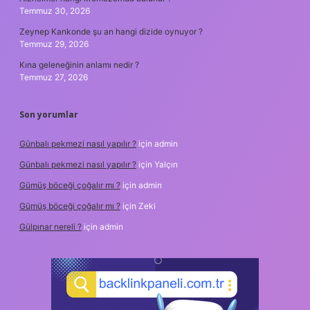
Temmuz 30, 2026
Zeynep Kankonde şu an hangi dizide oynuyor ?
Temmuz 29, 2026
Kına geleneğinin anlamı nedir ?
Temmuz 27, 2026
Son yorumlar
Günbalı pekmezi nasıl yapılır ?
için
admin
Günbalı pekmezi nasıl yapılır ?
için
Yalçın
Gümüş böceği çoğalır mı ?
için
admin
Gümüş böceği çoğalır mı ?
için
Zeki
Gülpınar nereli ?
için
admin