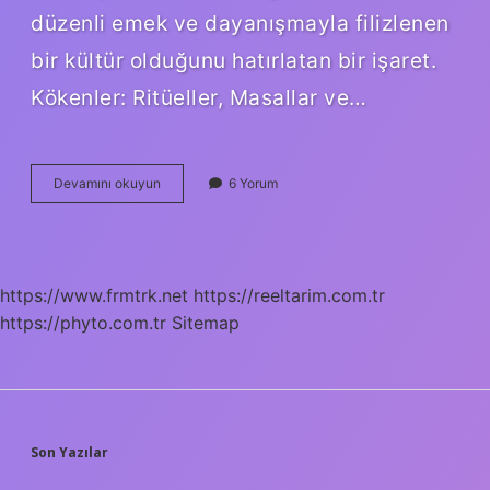
düzenli emek ve dayanışmayla filizlenen
bir kültür olduğunu hatırlatan bir işaret.
Kökenler: Ritüeller, Masallar ve…
Karınca
Devamını okuyun
6 Yorum
eve
bereket
getirir
mi
?
https://www.frmtrk.net
https://reeltarim.com.tr
https://phyto.com.tr
Sitemap
SIDEBAR
Son Yazılar