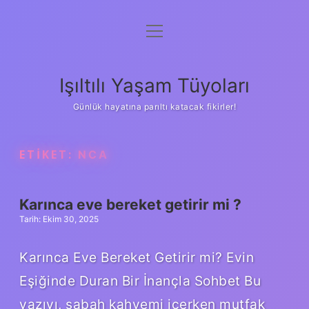
menüyü
Anasayfa
aç
Gizlilik Politikası
Işıltılı Yaşam Tüyoları
Yasal Uyarı
Günlük hayatına parıltı katacak fikirler!
Hakkımızda
ETIKET:
NCA
Karınca eve bereket getirir mi ?
Tarih: Ekim 30, 2025
Karınca Eve Bereket Getirir mi? Evin
Eşiğinde Duran Bir İnançla Sohbet Bu
yazıyı, sabah kahvemi içerken mutfak