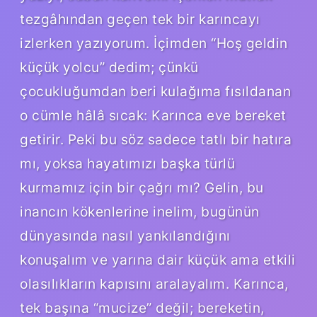
tezgâhından geçen tek bir karıncayı
izlerken yazıyorum. İçimden “Hoş geldin
küçük yolcu” dedim; çünkü
çocukluğumdan beri kulağıma fısıldanan
o cümle hâlâ sıcak: Karınca eve bereket
getirir. Peki bu söz sadece tatlı bir hatıra
mı, yoksa hayatımızı başka türlü
kurmamız için bir çağrı mı? Gelin, bu
inancın kökenlerine inelim, bugünün
dünyasında nasıl yankılandığını
konuşalım ve yarına dair küçük ama etkili
olasılıkların kapısını aralayalım. Karınca,
tek başına “mucize” değil; bereketin,