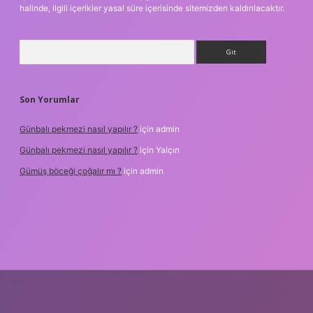
halinde, ilgili içerikler yasal süre içerisinde sitemizden kaldırılacaktır.
Arama
Son Yorumlar
Günbalı pekmezi nasıl yapılır ?
için
admin
Günbalı pekmezi nasıl yapılır ?
için
Yalçın
Gümüş böceği çoğalır mı ?
için
admin
xper