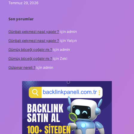
Temmuz 29, 2026
Son yorumlar
Günbalı pekmezi nasıl yapılır ?
için
admin
Günbalı pekmezi nasıl yapılır ?
için
Yalçın
Gümüş böceği çoğalır mı ?
için
admin
Gümüş böceği çoğalır mı ?
için
Zeki
Gülpınar nereli ?
için
admin