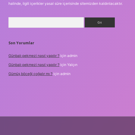
halinde, ilgili içerikler yasal süre içerisinde sitemizden kaldırılacaktır.
Arama
Son Yorumlar
Günbalı pekmezi nasıl yapılır ?
için
admin
Günbalı pekmezi nasıl yapılır ?
için
Yalçın
Gümüş böceği çoğalır mı ?
için
admin
xper