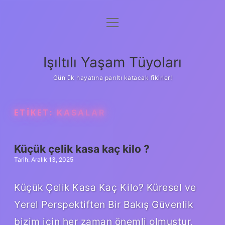
menüyü
Anasayfa
aç
Gizlilik Politikası
Işıltılı Yaşam Tüyoları
Yasal Uyarı
Günlük hayatına parıltı katacak fikirler!
Hakkımızda
ETIKET:
KASALAR
Küçük çelik kasa kaç kilo ?
Tarih: Aralık 13, 2025
Küçük Çelik Kasa Kaç Kilo? Küresel ve
Yerel Perspektiften Bir Bakış Güvenlik
bizim için her zaman önemli olmuştur,