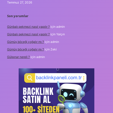
Temmuz 27, 2026
Son yorumlar
Günbalı pekmezi nasıl yapılır ?
için
admin
Günbalı pekmezi nasıl yapılır ?
için
Yalçın
Gümüş böceği çoğalır mı ?
için
admin
Gümüş böceği çoğalır mı ?
için
Zeki
Gülpınar nereli ?
için
admin