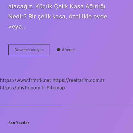
alacağız. Küçük Çelik Kasa Ağırlığı
Nedir? Bir çelik kasa, özellikle evde
veya…
Küçük
Devamını okuyun
8 Yorum
çelik
kasa
kaç
kilo
?
https://www.frmtrk.net
https://reeltarim.com.tr
https://phyto.com.tr
Sitemap
SIDEBAR
Son Yazılar