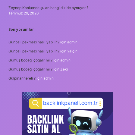
Zeynep Kankonde şu an hangi dizide oynuyor ?
Temmuz 29, 2026
Son yorumlar
Günbalı pekmezi nasıl yapılır ?
için
admin
Günbalı pekmezi nasıl yapılır ?
için
Yalçın
Gümüş böceği çoğalır mı ?
için
admin
Gümüş böceği çoğalır mı ?
için
Zeki
Gülpınar nereli ?
için
admin