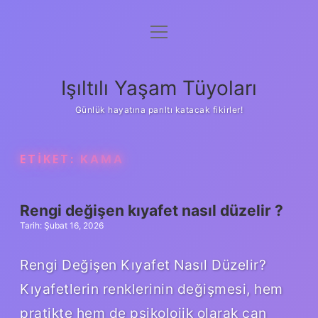
menüyü
Anasayfa
aç
Gizlilik Politikası
Işıltılı Yaşam Tüyoları
Yasal Uyarı
Günlük hayatına parıltı katacak fikirler!
Hakkımızda
ETIKET:
KAMA
Rengi değişen kıyafet nasıl düzelir ?
Tarih: Şubat 16, 2026
Rengi Değişen Kıyafet Nasıl Düzelir?
Kıyafetlerin renklerinin değişmesi, hem
pratikte hem de psikolojik olarak can