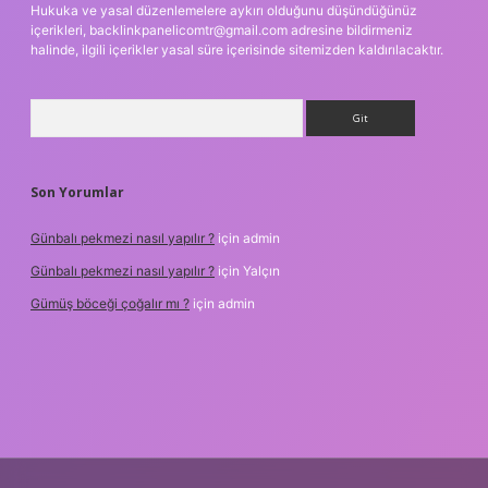
Hukuka ve yasal düzenlemelere aykırı olduğunu düşündüğünüz
içerikleri,
backlinkpanelicomtr@gmail.com
adresine bildirmeniz
halinde, ilgili içerikler yasal süre içerisinde sitemizden kaldırılacaktır.
Arama
Son Yorumlar
Günbalı pekmezi nasıl yapılır ?
için
admin
Günbalı pekmezi nasıl yapılır ?
için
Yalçın
Gümüş böceği çoğalır mı ?
için
admin
xper