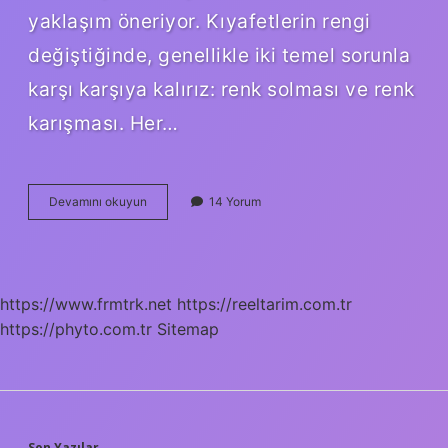
yaklaşım öneriyor. Kıyafetlerin rengi
değiştiğinde, genellikle iki temel sorunla
karşı karşıya kalırız: renk solması ve renk
karışması. Her…
Rengi
Devamını okuyun
14 Yorum
değişen
kıyafet
nasıl
düzelir
?
https://www.frmtrk.net
https://reeltarim.com.tr
https://phyto.com.tr
Sitemap
Son Yazılar