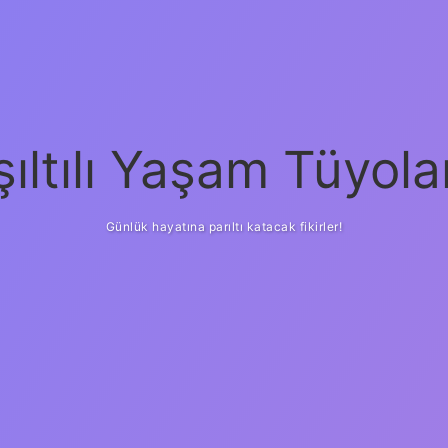
şıltılı Yaşam Tüyola
Günlük hayatına parıltı katacak fikirler!