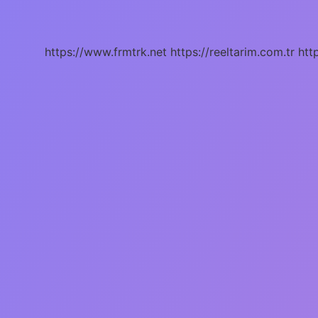
nedir
?
https://www.frmtrk.net
https://reeltarim.com.tr
htt