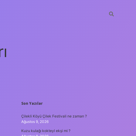
rı
SIDEBAR
Son Yazılar
betexper
Çilekli Köyü Çilek Festivali ne zaman ?
Ağustos 9, 2026
Kuzu kulağı kokteyl ekşi mi ?