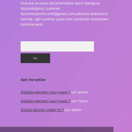
Hukuka ve yasal düzenlemelere aykırı olduğunu
düşündüğünüz içerikleri,
backlinkpanelicomtr@gmail.com
adresine bildirmeniz
halinde, ilgili içerikler yasal süre içerisinde sitemizden
kaldırılacaktır.
Arama
Son Yorumlar
Günbalı pekmezi nasıl yapılır ?
için
admin
Günbalı pekmezi nasıl yapılır ?
için
Yalçın
Gümüş böceği çoğalır mı ?
için
admin