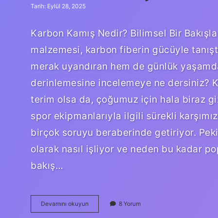
Tarih: Eylül 28, 2025
Karbon Kamış Nedir? Bilimsel Bir Bakışla
malzemesi, karbon fiberin gücüyle tanış
merak uyandıran hem de günlük yaşamda
derinlemesine incelemeye ne dersiniz? 
terim olsa da, çoğumuz için hala biraz giz
spor ekipmanlarıyla ilgili sürekli karşı
birçok soruyu beraberinde getiriyor. Pek
olarak nasıl işliyor ve neden bu kadar po
bakış…
Karbon
Devamını okuyun
8 Yorum
kamış