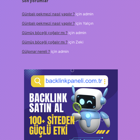
Son yorumlar
Günbalı pekmezi nasıl yapılır ?
için
admin
Günbalı pekmezi nasıl yapılır ?
için
Yalçın
Gümüş böceği çoğalır mı ?
için
admin
Gümüş böceği çoğalır mı ?
için
Zeki
Gülpınar nereli ?
için
admin